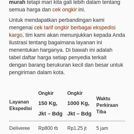
murah
tetapi mari kita gali lebih dalam tentang
semua harga dan
cek ongkir
ini.
Untuk mendapatkan perbandingan kami
mengenai
cek tarif ongkir berbagai ekspedisi
kargo
, tim kami akan menunjukkan kepada Anda
ilustrasi tentang bagaimana layanan ini
menentukan harganya. Di bawah ini adalah
tabel daftar harga setiap penyedia terkait
dengan barang berukuran kecil dan besar untuk
pengiriman dalam kota.
Ongkir
Ongkir
Waktu
Layanan
150 Kg,
1000 Kg,
Perkiraan
Ekspedisi
Tiba
Jkt – Bdg
Jkt – Bdg
Deliveree
Rp800 rb
Rp1.25 jt
5 jam