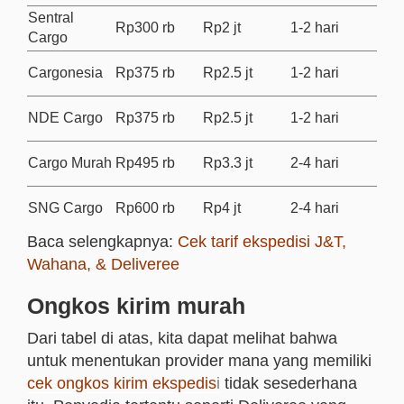
Sentral
Rp300 rb
Rp2 jt
1-2 hari
Cargo
Cargonesia
Rp375 rb
Rp2.5 jt
1-2 hari
NDE Cargo
Rp375 rb
Rp2.5 jt
1-2 hari
Cargo Murah
Rp495 rb
Rp3.3 jt
2-4 hari
SNG Cargo
Rp600 rb
Rp4 jt
2-4 hari
Baca selengkapnya:
Cek tarif ekspedisi J&T,
Wahana, & Deliveree
Ongkos kirim murah
Dari tabel di atas, kita dapat melihat bahwa
untuk menentukan provider mana yang memiliki
cek ongkos kirim ekspedis
i
tidak sesederhana