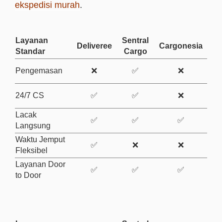
ekspedisi murah
.
Layanan
Sentral
Deliveree
Cargonesia
Standar
Cargo
Pengemasan
❌
✅
❌
24/7 CS
✅
✅
❌
Lacak
✅
✅
✅
Langsung
Waktu Jemput
✅
❌
❌
Fleksibel
Layanan Door
✅
✅
✅
to Door