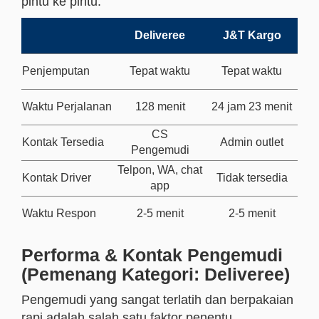
pintu ke pintu.
Deliveree
J&T Kargo
Penjemputan
Tepat waktu
Tepat waktu
Waktu Perjalanan
128 menit
24 jam 23 menit
CS
Kontak Tersedia
Admin outlet
Pengemudi
Telpon, WA, chat
Kontak Driver
Tidak tersedia
app
Waktu Respon
2-5 menit
2-5 menit
Performa & Kontak Pengemudi
(Pemenang Kategori: Deliveree)
Pengemudi yang sangat terlatih dan berpakaian
rapi adalah salah satu faktor penentu