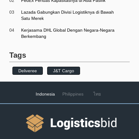
02
FedEx Perluas Kapasitasnya di Asia Pasifik
03
Lazada Gabungkan Divisi Logistiknya di Bawah
Satu Merek
04
Kerjasama DHL Global Dengan Negara-Negara
Berkembang
Tags
Deliveree
J&T Cargo
Indonesia
Philippines
ไทย