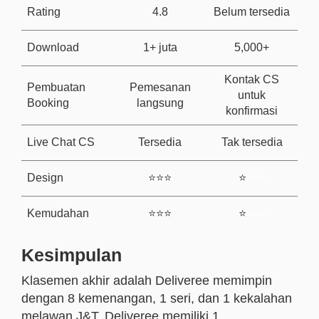
Rating
4.8
Belum tersedia
Download
1+ juta
5,000+
Kontak CS
Pembuatan
Pemesanan
untuk
Booking
langsung
konfirmasi
Live Chat CS
Tersedia
Tak tersedia
Design
⭐⭐⭐
⭐
>>>
Kemudahan
⭐⭐⭐
⭐
>>>
Kesimpulan
Klasemen akhir adalah Deliveree memimpin
dengan 8 kemenangan, 1 seri, dan 1 kekalahan
melawan J&T. Deliveree memiliki 1