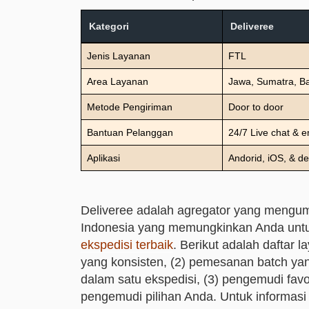
Kategori
Deliveree
Jenis Layanan
FTL
Area Layanan
Jawa, Sumatra, Ba
Metode Pengiriman
Door to door
Bantuan Pelanggan
24/7 Live chat & e
Aplikasi
Andorid, iOS, & d
Deliveree adalah agregator yang mengump
Indonesia yang memungkinkan Anda unt
ekspedisi terbaik
.
Berikut adalah daftar 
yang konsisten, (2) pemesanan batch y
dalam satu ekspedisi, (3) pengemudi f
pengemudi pilihan Anda.
Untuk informasi