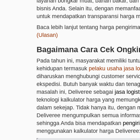
layanan bongkar muat, bahan bakar, da
bisnis Anda. Selain itu, dengan memanfa
untuk mendapatkan transparansi harga mel
Baca lebih lanjut tentang harga pengiri
(Ulasan)
Bagaimana Cara Cek Ongkir
Pada tahun ini, masyarakat memiliki tunt
kehidupan termasuk
pelaku usaha jasa lo
diharuskan menghubungi customer servic
ekspedisi. Butuh banyak waktu dan tena
masalah ini, Deliveree sebagai
jasa logis
teknologi kalkulator harga yang memung
dalam sekejap. Tidak hanya itu, dengan m
Deliveree mengumpulkan semua informasi 
sehingga Anda bisa mendapatkan
pengir
menggunakan kalkulator harga Deliveree