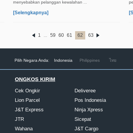
menyebabkan pelanggan kewalahan ...
pe
[Selengkapnya]
[
1
59
60
61
62
63
...
Pilih Negara Anda:
Indonesia
Philippines
ไทย
ONGKOS KIRIM
Cek Ongkir
Deliveree
Lion Parcel
Pos Indonesia
J&T Express
Ninja Xpress
JTR
Sicepat
Wahana
J&T Cargo