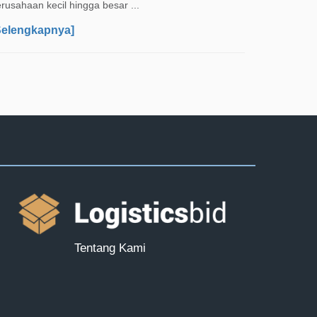
rusahaan kecil hingga besar ...
Selengkapnya]
Tentang Kami