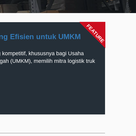
FEATURE
ang Efisien untuk UMKM
 kompetitif, khususnya bagi Usaha
gah (UMKM), memilih mitra logistik truk