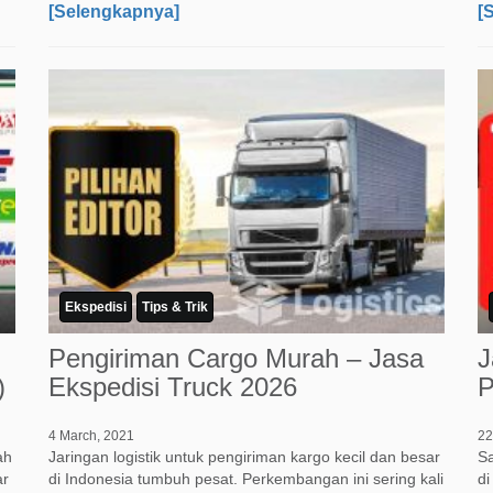
[Selengkapnya]
[
Ekspedisi
Tips & Trik
Pengiriman Cargo Murah – Jasa
J
)
Ekspedisi Truck 2026
P
4 March, 2021
22
ah
Jaringan logistik untuk pengiriman kargo kecil dan besar
Sa
ar
di Indonesia tumbuh pesat. Perkembangan ini sering kali
di