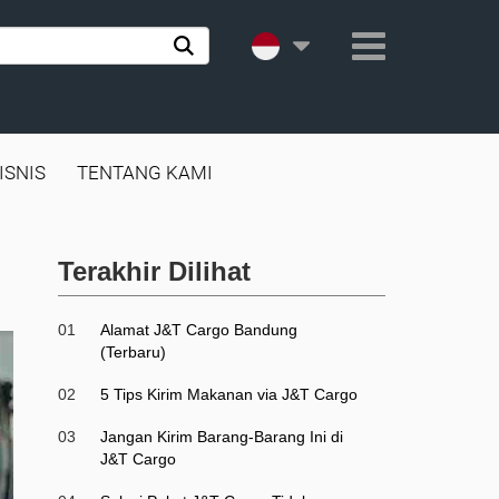
ISNIS
TENTANG KAMI
Terakhir Dilihat
01
Alamat J&T Cargo Bandung
(Terbaru)
02
5 Tips Kirim Makanan via J&T Cargo
03
Jangan Kirim Barang-Barang Ini di
J&T Cargo