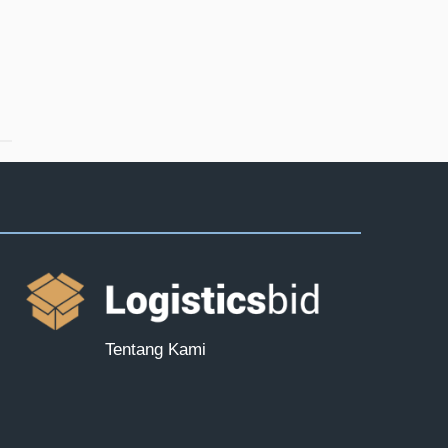
Tentang Kami