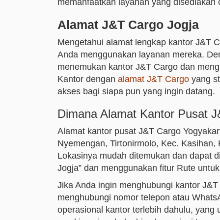
memanfaatkan layanan yang disediakan o
Alamat J&T Cargo Jogja
Mengetahui alamat lengkap kantor J&T Ca
Anda menggunakan layanan mereka. Deng
menemukan kantor J&T Cargo dan mengunj
Kantor dengan
alamat J&T Cargo
yang st
akses bagi siapa pun yang ingin datang.
Dimana Alamat Kantor Pusat J
Alamat kantor pusat J&T Cargo Yogyakart
Nyemengan, Tirtonirmolo, Kec. Kasihan,
Lokasinya mudah ditemukan dan dapat d
Jogja” dan menggunakan fitur Rute untuk n
Jika Anda ingin menghubungi kantor J&T
menghubungi nomor telepon atau Whats
operasional kantor terlebih dahulu, yan