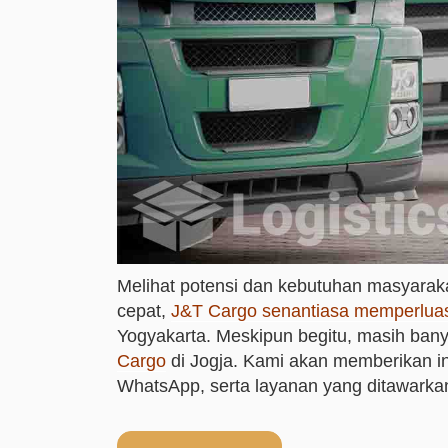
Melihat potensi dan kebutuhan masyarak
cepat,
J&T Cargo senantiasa memperlua
Yogyakarta. Meskipun begitu, masih ban
Cargo
di Jogja. Kami akan memberikan in
WhatsApp, serta layanan yang ditawarka