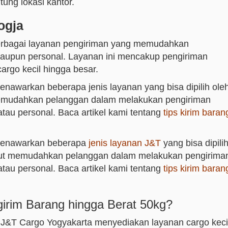
tung lokasi kantor.
ogja
erbagai layanan pengiriman yang memudahkan
 maupun personal. Layanan ini mencakup pengiriman
argo kecil hingga besar.
enawarkan beberapa jenis layanan yang bisa dipilih ole
memudahkan pelanggan dalam melakukan pengiriman
atau personal. Baca artikel kami tentang
tips kirim baran
 menawarkan beberapa
jenis layanan J&T
yang bisa dipili
but memudahkan pelanggan dalam melakukan pengirima
atau personal. Baca artikel kami tentang
tips kirim baran
rim Barang hingga Berat 50kg?
 J&T Cargo Yogyakarta menyediakan layanan cargo keci