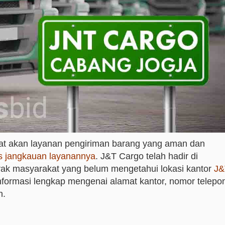
at akan layanan pengiriman barang yang aman dan
s jangkauan layanannya
. J&T Cargo telah hadir di
yak masyarakat yang belum mengetahui lokasi kantor
J&
formasi lengkap mengenai alamat kantor, nomor telepo
n.