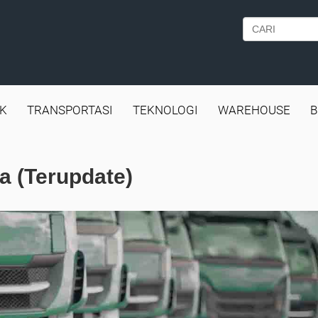
IK
TRANSPORTASI
TEKNOLOGI
WAREHOUSE
B
a (Terupdate)