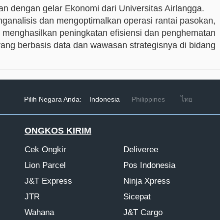
an dengan gelar Ekonomi dari Universitas Airlangga.
analisis dan mengoptimalkan operasi rantai pasokan,
 menghasilkan peningkatan efisiensi dan penghematan
yang berbasis data dan wawasan strategisnya di bidang
Pilih Negara Anda:
Indonesia
Philippines
ไทย
ONGKOS KIRIM
Cek Ongkir
Deliveree
Lion Parcel
Pos Indonesia
J&T Express
Ninja Xpress
JTR
Sicepat
Wahana
J&T Cargo