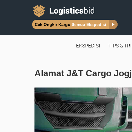
Cek Ongkir Kargo
Semua Ekspedisi
EKSPEDISI
TIPS & TR
Alamat J&T Cargo Jogj