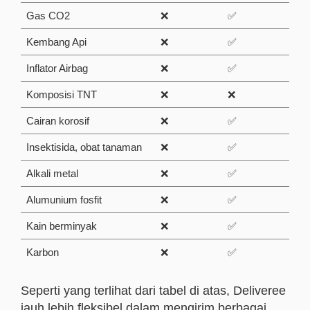
Gas CO2
❌
✅
Kembang Api
❌
✅
Inflator Airbag
❌
✅
Komposisi TNT
❌
❌
Cairan korosif
❌
✅
Insektisida, obat tanaman
❌
✅
Alkali metal
❌
✅
Alumunium fosfit
❌
✅
Kain berminyak
❌
✅
Karbon
❌
✅
.
Seperti yang terlihat dari tabel di atas, Deliveree
jauh lebih fleksibel dalam mengirim berbagai