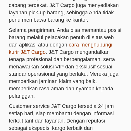
cabang terdekat. J&T Cargo juga menyediakan
layanan pick-up barang, sehingga Anda tidak
perlu membawa barang ke kantor.
Selama pengiriman, Anda bisa memantau posisi
barang melalui pelacakan penuh di situs web
dan aplikasi atau dengan
cara menghubungi
kurir J&T Cargo
. J&T Cargo mengandalkan
tenaga profesional dan berpengalaman, serta
menawarkan solusi VIP dan eksklusif sesuai
standar operasional yang berlaku. Mereka juga
memberikan jaminan klaim yang baik,
memberikan rasa aman dan nyaman kepada
pelanggan.
Customer service J&T Cargo tersedia 24 jam
setiap hari, siap membantu dengan informasi
terkait tarif dan layanan. Dengan reputasi
sebagai ekspedisi kargo terbaik dan