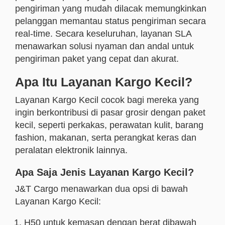
pengiriman yang mudah dilacak memungkinkan
pelanggan memantau status pengiriman secara
real-time. Secara keseluruhan, layanan SLA
menawarkan solusi nyaman dan andal untuk
pengiriman paket yang cepat dan akurat.
Apa Itu Layanan Kargo Kecil?
Layanan Kargo Kecil cocok bagi mereka yang
ingin berkontribusi di pasar grosir dengan paket
kecil, seperti perkakas, perawatan kulit, barang
fashion, makanan, serta perangkat keras dan
peralatan elektronik lainnya.
Apa Saja Jenis Layanan Kargo Kecil?
J&T Cargo menawarkan dua opsi di bawah
Layanan Kargo Kecil:
H50 untuk kemasan dengan berat dibawah