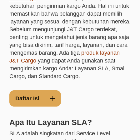
kebutuhan pengiriman kargo Anda. Hal ini untuk
memastikan bahwa pelanggan dapat memilih
layanan yang sesuai dengan kebutuhan mereka.
Sebelum mengunjungi J&T Cargo terdekat,
penting untuk mengetahui jenis barang apa saja
yang bisa dikirim, tarif harga, layanan, dan cara
mengemas barang. Ada tiga
produk layanan
J&T Cargo
yang dapat Anda gunakan saat
mengirimkan kargo Anda: Layanan SLA, Small
Cargo, dan Standard Cargo.
Daftar Isi
Apa Itu Layanan SLA?
SLA adalah singkatan dari Service Level