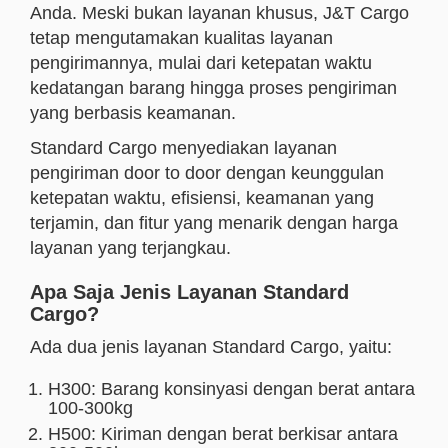
Anda. Meski bukan layanan khusus, J&T Cargo
tetap mengutamakan kualitas layanan
pengirimannya, mulai dari ketepatan waktu
kedatangan barang hingga proses pengiriman
yang berbasis keamanan.
Standard Cargo menyediakan layanan
pengiriman door to door dengan keunggulan
ketepatan waktu, efisiensi, keamanan yang
terjamin, dan fitur yang menarik dengan harga
layanan yang terjangkau.
Apa Saja Jenis Layanan Standard
Cargo?
Ada dua jenis layanan Standard Cargo, yaitu:
H300: Barang konsinyasi dengan berat antara
100-300kg
H500: Kiriman dengan berat berkisar antara