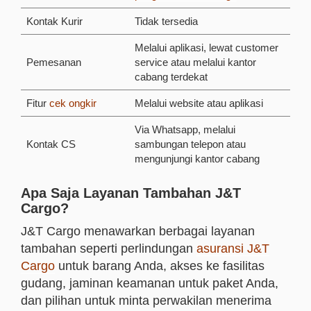
Kontak Kurir
Tidak tersedia
Melalui aplikasi, lewat customer
Pemesanan
service atau melalui kantor
cabang terdekat
Fitur
cek ongkir
Melalui website atau aplikasi
Via Whatsapp, melalui
Kontak CS
sambungan telepon atau
mengunjungi kantor cabang
Apa Saja Layanan Tambahan J&T
Cargo?
J&T Cargo menawarkan berbagai layanan
tambahan seperti perlindungan
asuransi J&T
Cargo
untuk barang Anda, akses ke fasilitas
gudang, jaminan keamanan untuk paket Anda,
dan pilihan untuk minta perwakilan menerima