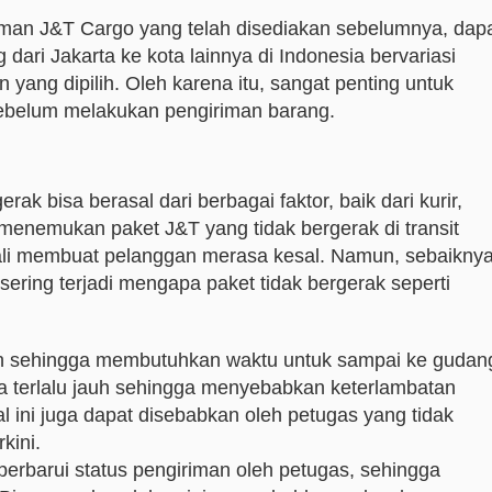
iman J&T Cargo yang telah disediakan sebelumnya, dap
dari Jakarta ke kota lainnya di Indonesia bervariasi
 yang dipilih. Oleh karena itu, sangat penting untuk
sebelum melakukan pengiriman barang.
ak bisa berasal dari berbagai faktor, baik dari kurir,
menemukan paket J&T yang tidak bergerak di transit
ngkali membuat pelanggan merasa kesal. Namun, sebaikny
ing terjadi mengapa paket tidak bergerak seperti
an sehingga membutuhkan waktu untuk sampai ke gudan
ya terlalu jauh sehingga menyebabkan keterlambatan
hal ini juga dapat disebabkan oleh petugas yang tidak
kini.
rbarui status pengiriman oleh petugas, sehingga