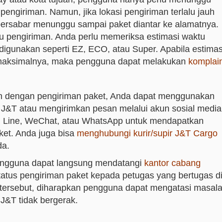
pengiriman. Namun, jika lokasi pengiriman terlalu jauh
bersabar menunggu sampai paket diantar ke alamatnya.
tu pengiriman. Anda perlu memeriksa estimasi waktu
digunakan seperti EZ, ECO, atau Super. Apabila estimas
s maksimalnya, maka pengguna dapat melakukan
komplai
h dengan pengiriman paket, Anda dapat menggunakan
er J&T atau mengirimkan pesan melalui akun sosial media
am, Line, WeChat, atau WhatsApp untuk mendapatkan
ket. Anda juga bisa
menghubungi kurir/supir J&T Cargo
da.
 pengguna dapat langsung mendatangi
kantor cabang
tus pengiriman paket kepada petugas yang bertugas d
tersebut, diharapkan pengguna dapat mengatasi masal
 J&T tidak bergerak.