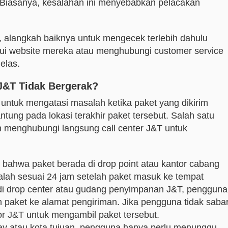
 Biasanya, kesalahan ini menyebabkan pelacakan
, alangkah baiknya untuk mengecek terlebih dahulu
ui website mereka atau menghubungi customer service
elas.
J&T Tidak Bergerak?
untuk mengatasi masalah ketika paket yang dikirim
ntung pada lokasi terakhir paket tersebut. Salah satu
n menghubungi langsung call center J&T untuk
 bahwa paket berada di drop point atau kantor cabang
lah sesuai 24 jam setelah paket masuk ke tempat
 di drop center atau gudang penyimpanan J&T, pengguna
paket ke alamat pengiriman. Jika pengguna tidak saba
r J&T untuk mengambil paket tersebut.
ay atau kota tujuan, pengguna hanya perlu menunggu