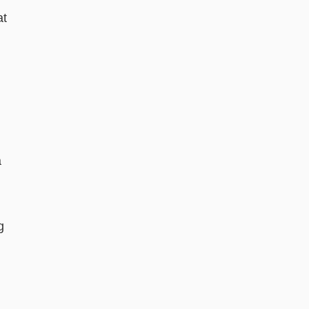
at
a
g