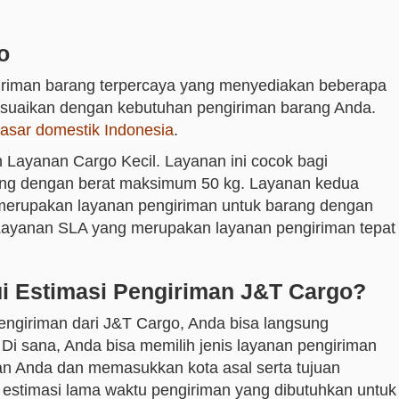
o
iriman barang terpercaya yang menyediakan beberapa
sesuaikan dengan kebutuhan pengiriman barang Anda.
sar domestik Indonesia
.
 Layanan Cargo Kecil. Layanan ini cocok bagi
ang dengan berat maksimum 50 kg. Layanan kedua
merupakan layanan pengiriman untuk barang dengan
at Layanan SLA yang merupakan layanan pengiriman tepat
i Estimasi Pengiriman J&T Cargo?
engiriman dari J&T Cargo, Anda bisa langsung
Di sana, Anda bisa memilih jenis layanan pengiriman
n Anda dan memasukkan kota asal serta tujuan
n estimasi lama waktu pengiriman yang dibutuhkan untuk