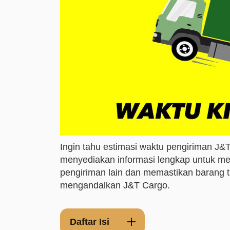
Ingin tahu estimasi waktu pengiriman J&
menyediakan informasi lengkap untuk 
pengiriman lain dan memastikan barang t
mengandalkan J&T Cargo.
Daftar Isi