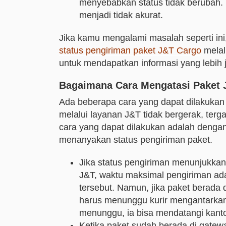
menyebabkan status tidak berubah.
menjadi tidak akurat.
Jika kamu mengalami masalah seperti ini
status pengiriman paket J&T Cargo
melal
untuk mendapatkan informasi yang lebih j
Bagaimana Cara Mengatasi Paket 
Ada beberapa cara yang dapat dilakukan 
melalui layanan J&T tidak bergerak, terga
cara yang dapat dilakukan adalah denga
menanyakan status pengiriman paket.
Jika status pengiriman menunjukkan
J&T, waktu maksimal pengiriman ada
tersebut. Namun, jika paket berada
harus menunggu kurir mengantarkan 
menunggu, ia bisa mendatangi kanto
Ketika paket sudah berada di gatew