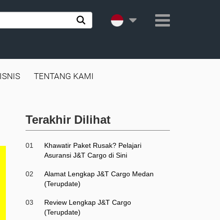
ISNIS
TENTANG KAMI
Terakhir Dilihat
01
Khawatir Paket Rusak? Pelajari
Asuransi J&T Cargo di Sini
02
Alamat Lengkap J&T Cargo Medan
(Terupdate)
03
Review Lengkap J&T Cargo
(Terupdate)