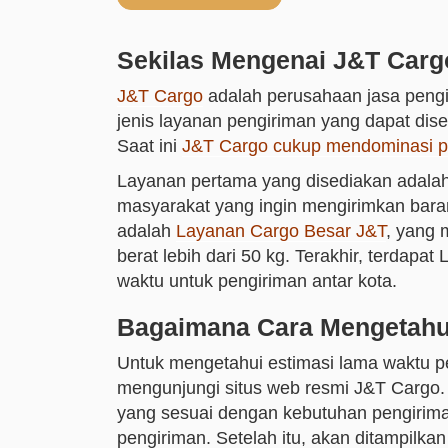
Sekilas Mengenai J&T Carg
J&T Cargo
adalah perusahaan jasa peng
jenis layanan pengiriman yang dapat di
Saat ini
J&T Cargo cukup mendominasi pa
Layanan pertama yang disediakan adalah
masyarakat yang ingin mengirimkan bar
adalah
Layanan Cargo Besar J&T
, yang 
berat lebih dari 50 kg. Terakhir, terdap
waktu untuk pengiriman antar kota.
Bagaimana Cara Mengetahu
Untuk mengetahui estimasi lama waktu p
mengunjungi situs web resmi J&T Cargo. 
yang sesuai dengan kebutuhan pengirima
pengiriman. Setelah itu, akan ditampilka