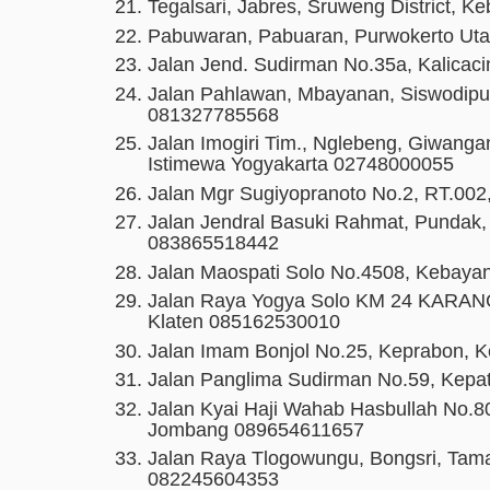
Tegalsari, Jabres, Sruweng District,
Pabuwaran, Pabuaran, Purwokerto Uta
Jalan Jend. Sudirman No.35a, Kalicaci
Jalan Pahlawan, Mbayanan, Siswodipur
081327785568
Jalan Imogiri Tim., Nglebeng, Giwang
Istimewa Yogyakarta 02748000055
Jalan Mgr Sugiyopranoto No.2, RT.00
Jalan Jendral Basuki Rahmat, Pundak,
083865518442
Jalan Maospati Solo No.4508, Kebaya
Jalan Raya Yogya Solo KM 24 KARANG
Klaten 085162530010
Jalan Imam Bonjol No.25, Keprabon, K
Jalan Panglima Sudirman No.59, Kepa
Jalan Kyai Haji Wahab Hasbullah No.
Jombang 089654611657
Jalan Raya Tlogowungu, Bongsri, Tam
082245604353