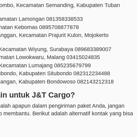
gombo, Kecamatan Semanding, Kabupaten Tuban
ecamatan Lamongan 081358338533
amatan Kebomas 0895708877878
nggan, Kecamatan Prajurit Kulon, Mojokerto
, Kecamatan Wiyung, Surabaya 089683389007
camatan Lowokwaru, Malang 03415024835
o, Kecamatan Lumajang 085235679799
ubondo, Kabupaten Situbondo 082312234488
mangan, Kabupaten Bondowoso 082143212318
ain untuk J&T Cargo?
alah apapun dalam pengiriman paket Anda, jangan
p membantu. Berikut adalah alternatif kontak yang bisa