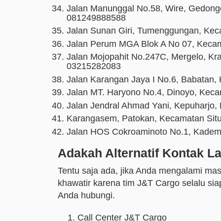
Jalan Manunggal No.58, Wire, Gedon
081249888588
Jalan Sunan Giri, Tumenggungan, K
Jalan Perum MGA Blok A No 07, Kec
Jalan Mojopahit No.247C, Mergelo, Kra
03215282083
Jalan Karangan Jaya I No.6, Babatan
Jalan MT. Haryono No.4, Dinoyo, Ke
Jalan Jendral Ahmad Yani, Kepuharj
Karangasem, Patokan, Kecamatan Sit
Jalan HOS Cokroaminoto No.1, Kade
Adakah Alternatif Kontak L
Tentu saja ada,
j
ika Anda mengalami mas
khawatir karena tim J&T Cargo selalu sia
Anda hubungi.
Call Center J&T Cargo