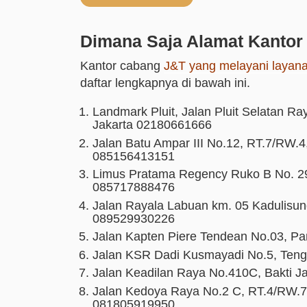
Dimana Saja Alamat Kantor
Kantor cabang
J&T yang melayani layan
daftar lengkapnya di bawah ini.
Landmark Pluit, Jalan Pluit Selatan Ray
Jakarta 02180661666
Jalan Batu Ampar III No.12, RT.7/RW.4,
085156413151
Limus Pratama Regency Ruko B No. 29,
085717888476
Jalan Rayala Labuan km. 05 Kadulisun
089529930226
Jalan Kapten Piere Tendean No.03, Pa
Jalan KSR Dadi Kusmayadi No.5, Tenga
Jalan Keadilan Raya No.410C, Bakti J
Jalan Kedoya Raya No.2 C, RT.4/RW.7, 
081805919950