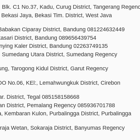
 Blk. C1 No.37, Kadu, Curug District, Tangerang Regen
Bekasi Jaya, Bekasi Tim. District, West Java
Babakan Ciparay District, Bandung 081224632449
kasari District, Bandung 089656439754
unying Kaler District, Bandung 02263749135
u, Sumedang Utara District, Sumedang Regency
ng, Tarogong Kidul District, Garut Regency
 No.06, KEl:, Lemahwungkuk District, Cirebon
ar. District, Tegal 085158158668
man District, Pemalang Regency 085936701788
 Kembaran Kulon, Purbalingga District, Purbalingga
araja Wetan, Sokaraja District, Banyumas Regency