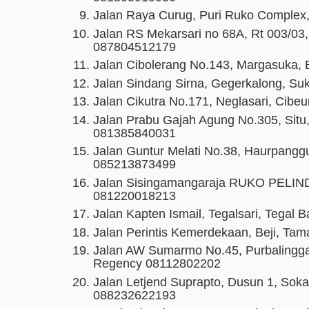
Jalan Raya Curug, Puri Ruko Complex,
Jalan RS Mekarsari no 68A, Rt 003/03, 
087804512179
Jalan Cibolerang No.143, Margasuka, 
Jalan Sindang Sirna, Gegerkalong, Su
Jalan Cikutra No.171, Neglasari, Cibe
Jalan Prabu Gajah Agung No.305, Sit
081385840031
Jalan Guntur Melati No.38, Haurpanggu
085213873499
Jalan Sisingamangaraja RUKO PELINDO
081220018213
Jalan Kapten Ismail, Tegalsari, Tegal B
Jalan Perintis Kemerdekaan, Beji, Ta
Jalan AW Sumarmo No.45, Purbalingga,
Regency 08112802202
Jalan Letjend Suprapto, Dusun 1, Sok
088232622193