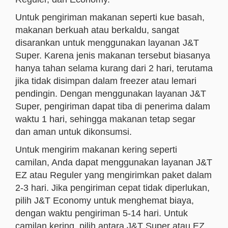
Untuk pengiriman makanan seperti kue basah,
makanan berkuah atau berkaldu, sangat
disarankan untuk menggunakan layanan J&T
Super. Karena jenis makanan tersebut biasanya
hanya tahan selama kurang dari 2 hari, terutama
jika tidak disimpan dalam freezer atau lemari
pendingin. Dengan menggunakan layanan J&T
Super, pengiriman dapat tiba di penerima dalam
waktu 1 hari, sehingga makanan tetap segar
dan aman untuk dikonsumsi.
Untuk mengirim makanan kering seperti
camilan, Anda dapat menggunakan layanan J&T
EZ atau Reguler yang mengirimkan paket dalam
2-3 hari. Jika pengiriman cepat tidak diperlukan,
pilih J&T Economy untuk menghemat biaya,
dengan waktu pengiriman 5-14 hari. Untuk
camilan kering, pilih antara J&T Super atau EZ