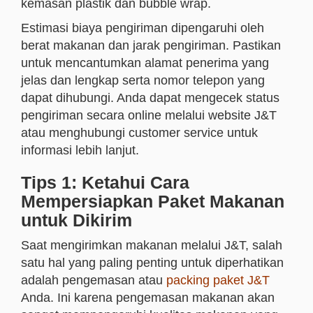
kemasan plastik dan bubble wrap.
Estimasi biaya pengiriman dipengaruhi oleh
berat makanan dan jarak pengiriman. Pastikan
untuk mencantumkan alamat penerima yang
jelas dan lengkap serta nomor telepon yang
dapat dihubungi. Anda dapat mengecek status
pengiriman secara online melalui website J&T
atau menghubungi customer service untuk
informasi lebih lanjut.
Tips 1: Ketahui Cara
Mempersiapkan Paket Makanan
untuk Dikirim
Saat mengirimkan makanan melalui J&T, salah
satu hal yang paling penting untuk diperhatikan
adalah pengemasan atau
packing paket J&T
Anda. Ini karena pengemasan makanan akan