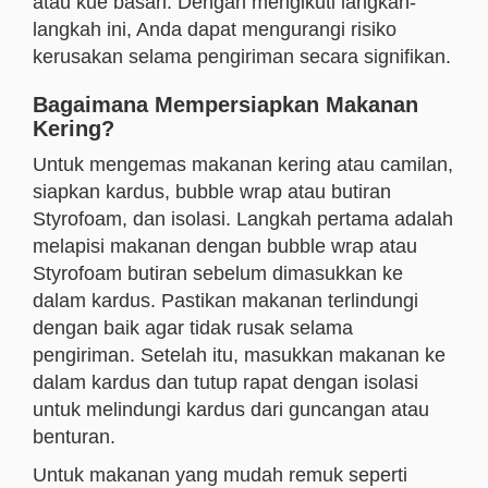
atau kue basah. Dengan mengikuti langkah-
langkah ini, Anda dapat mengurangi risiko
kerusakan selama pengiriman secara signifikan.
Bagaimana Mempersiapkan Makanan
Kering?
Untuk mengemas makanan kering atau camilan,
siapkan kardus, bubble wrap atau butiran
Styrofoam, dan isolasi. Langkah pertama adalah
melapisi makanan dengan bubble wrap atau
Styrofoam butiran sebelum dimasukkan ke
dalam kardus. Pastikan makanan terlindungi
dengan baik agar tidak rusak selama
pengiriman. Setelah itu, masukkan makanan ke
dalam kardus dan tutup rapat dengan isolasi
untuk melindungi kardus dari guncangan atau
benturan.
Untuk makanan yang mudah remuk seperti