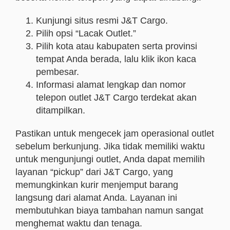
Kunjungi situs resmi J&T Cargo.
Pilih opsi “Lacak Outlet.”
Pilih kota atau kabupaten serta provinsi
tempat Anda berada, lalu klik ikon kaca
pembesar.
Informasi alamat lengkap dan nomor
telepon outlet J&T Cargo terdekat akan
ditampilkan.
Pastikan untuk mengecek jam operasional outlet
sebelum berkunjung. Jika tidak memiliki waktu
untuk mengunjungi outlet, Anda dapat memilih
layanan “pickup” dari J&T Cargo, yang
memungkinkan kurir menjemput barang
langsung dari alamat Anda. Layanan ini
membutuhkan biaya tambahan namun sangat
menghemat waktu dan tenaga.