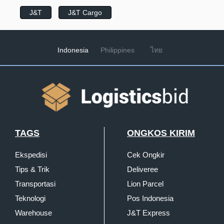
J&T
J&T Cargo
Indonesia
Philippines
ไทย
TAGS
ONGKOS KIRIM
Ekspedisi
Cek Ongkir
Tips & Trik
Deliveree
Transportasi
Lion Parcel
Teknologi
Pos Indonesia
Warehouse
J&T Express