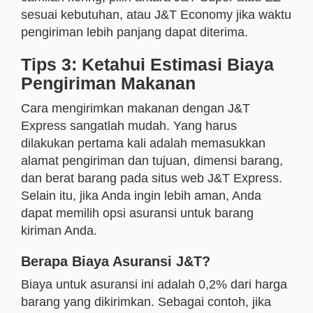
sesuai kebutuhan, atau J&T Economy jika waktu
pengiriman lebih panjang dapat diterima.
Tips 3: Ketahui Estimasi Biaya
Pengiriman Makanan
Cara mengirimkan makanan dengan J&T
Express sangatlah mudah. Yang harus
dilakukan pertama kali adalah memasukkan
alamat pengiriman dan tujuan, dimensi barang,
dan berat barang pada situs web J&T Express.
Selain itu, jika Anda ingin lebih aman, Anda
dapat memilih opsi asuransi untuk barang
kiriman Anda.
Berapa Biaya Asuransi J&T?
Biaya untuk asuransi ini adalah 0,2% dari harga
barang yang dikirimkan. Sebagai contoh, jika