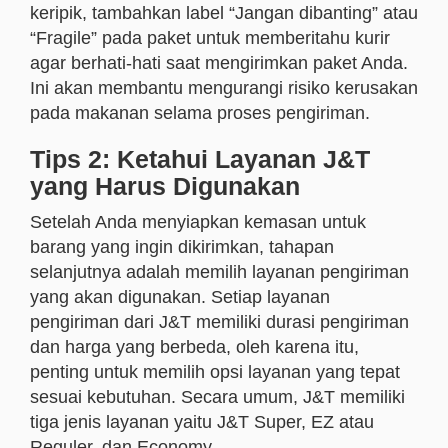
keripik, tambahkan label “Jangan dibanting” atau
“Fragile” pada paket untuk memberitahu kurir
agar berhati-hati saat mengirimkan paket Anda.
Ini akan membantu mengurangi risiko kerusakan
pada makanan selama proses pengiriman.
Tips 2: Ketahui Layanan J&T
yang Harus Digunakan
Setelah Anda menyiapkan kemasan untuk
barang yang ingin dikirimkan, tahapan
selanjutnya adalah memilih layanan pengiriman
yang akan digunakan. Setiap layanan
pengiriman dari J&T memiliki durasi pengiriman
dan harga yang berbeda, oleh karena itu,
penting untuk memilih opsi layanan yang tepat
sesuai kebutuhan. Secara umum, J&T memiliki
tiga jenis layanan yaitu J&T Super, EZ atau
Reguler, dan Economy.