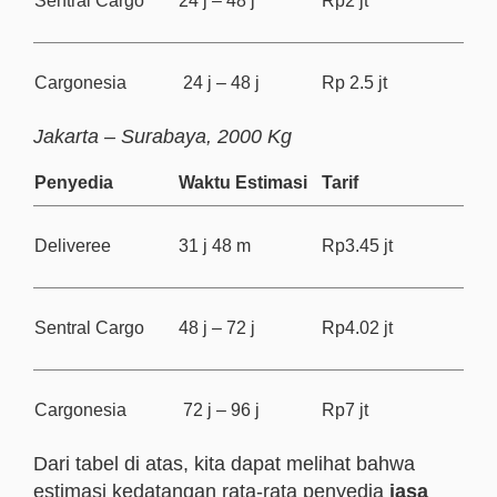
Sentral Cargo
24 j – 48 j
Rp2 jt
Cargonesia
24 j – 48 j
Rp 2.5 jt
Jakarta – Surabaya, 2000 Kg
Penyedia
Waktu Estimasi
Tarif
Deliveree
31 j 48 m
Rp3.45 jt
Sentral Cargo
48 j – 72 j
Rp4.02 jt
Cargonesia
72
j – 96 j
Rp7 jt
Dari tabel di atas, kita dapat melihat bahwa
estimasi kedatangan rata-rata penyedia
jasa