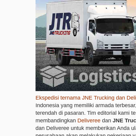
Ekspedisi ternama JNE Trucking dan Del
Indonesia yang memiliki armada terbesar
terendah di pasaran. Tim editorial kami 
membandingkan
Deliveree
dan
JNE Truc
dan Deliveree untuk memberikan Anda u
perusahaan akan melakukan pekerjaan y