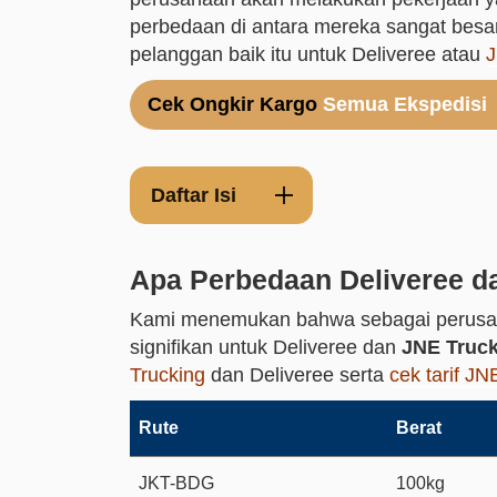
perbedaan di antara mereka sangat bes
pelanggan baik itu untuk Deliveree atau
J
Cek Ongkir Kargo
Semua Ekspedisi
Daftar Isi
Apa Perbedaan Deliveree d
Kami menemukan bahwa sebagai perusahaa
signifikan untuk Deliveree dan
JNE Trucki
Trucking
dan Deliveree serta
cek tarif J
Rute
Berat
JKT-BDG
100kg