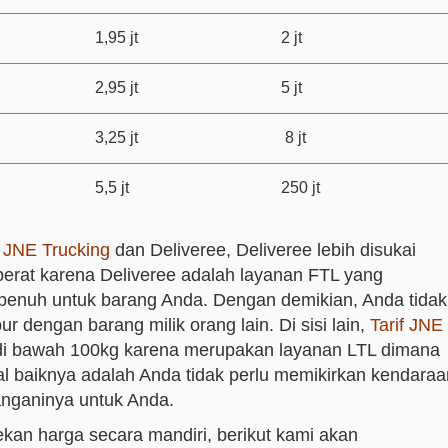
1,95 jt
2 jt
2,95 jt
5 jt
3,25 jt
8 jt
5,5 jt
250 jt
f JNE Trucking
dan Deliveree, Deliveree lebih disukai
 berat karena Deliveree adalah layanan FTL yang
penuh untuk barang Anda. Dengan demikian, Anda tidak
 dengan barang milik orang lain. Di sisi lain,
Tarif JNE
 di bawah 100kg karena merupakan layanan LTL dimana
l baiknya adalah Anda tidak perlu memikirkan kendaraa
nganinya untuk Anda.
kan harga secara mandiri, berikut kami akan