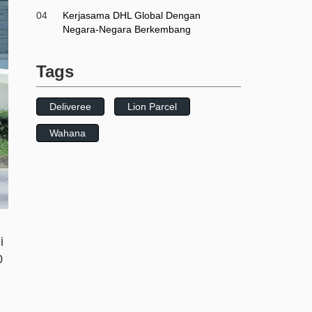
04
Kerjasama DHL Global Dengan
Negara-Negara Berkembang
Tags
Deliveree
Lion Parcel
Wahana
i
0