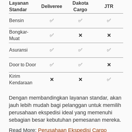
Layanan
Dakota
Deliveree
JTR
Standar
Cargo
Bensin
✅
✅
✅
Bongkar-
✅
❌
❌
Muat
Asuransi
✅
✅
✅
Door to Door
✅
✅
❌
Kirim
❌
❌
✅
Kendaraan
.
Dengan membandingkan layanan standar, akan
jauh lebih mudah bagi pelanggan untuk memilih
perusahaan ekspedisi ideal yang memenuhi
sebagian besar kebutuhan pemesanan mereka.
Read More:
Perusahaan Ekspedisi Cargo