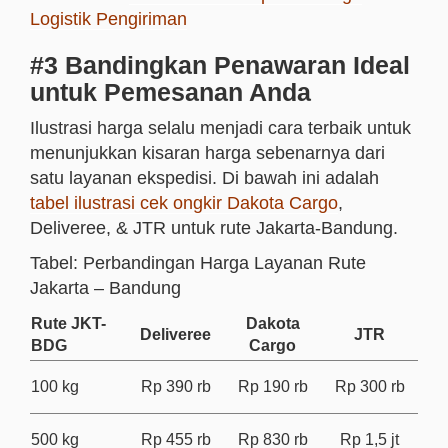
Logistik Pengiriman
#3 Bandingkan Penawaran Ideal
untuk Pemesanan Anda
Ilustrasi harga selalu menjadi cara terbaik untuk
menunjukkan kisaran harga sebenarnya dari
satu layanan ekspedisi. Di bawah ini adalah
tabel ilustrasi cek ongkir Dakota Cargo
,
Deliveree, & JTR untuk rute Jakarta-Bandung.
Tabel: Perbandingan Harga Layanan Rute
Jakarta – Bandung
Rute JKT-
Dakota
Deliveree
JTR
BDG
Cargo
100 kg
Rp 390 rb
Rp 190 rb
Rp 300 rb
500 kg
Rp 455 rb
Rp 830 rb
Rp 1,5 jt