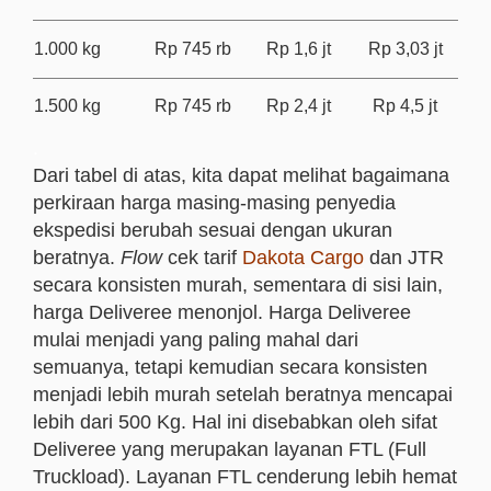
1.000 kg
Rp 745 rb
Rp 1,6 jt
Rp 3,03 jt
1.500 kg
Rp 745 rb
Rp 2,4 jt
Rp 4,5 jt
.
Dari tabel di atas, kita dapat melihat bagaimana
perkiraan harga masing-masing penyedia
ekspedisi berubah sesuai dengan ukuran
beratnya.
Flow
cek tarif
Dakota Cargo
dan JTR
secara konsisten murah, sementara di sisi lain,
harga Deliveree menonjol. Harga Deliveree
mulai menjadi yang paling mahal dari
semuanya, tetapi kemudian secara konsisten
menjadi lebih murah setelah beratnya mencapai
lebih dari 500 Kg. Hal ini disebabkan oleh sifat
Deliveree yang merupakan layanan FTL (Full
Truckload). Layanan FTL cenderung lebih hemat