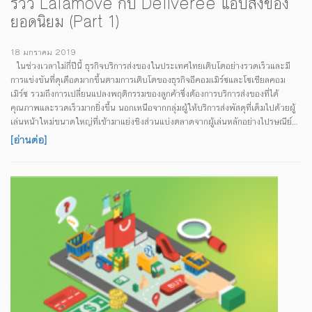
รีวิว Lalamove กับ Deliveree แอปส่งของ
ยอดนิยม (Part 1)
18 มกราคม 2019
ในช่วงเวลาไม่กี่ปีนี้ ธุรกิจบริการส่งของในประเทศไทยเติบโตอย่างรวดเร็วและมี
การแข่งขันที่ดุเดือดมากขึ้นตามการเติบโตของธุรกิจอีคอมเมิร์ซและโซเชียลคอม
เมิร์ซ รวมถึงการเปลี่ยนแปลงพฤติกรรมของลูกค้าซึ่งต้องการบริการส่งของที่ได้
คุณภาพและรวดเร็วมากยิ่งขึ้น นอกเหนือจากกลุ่มผู้ให้บริการส่งพัสดุที่เต็มไปด้วยผู้
เล่นหน้าใหม่ขนาดใหญ่ที่เข้ามาแย่งชิงส่วนแบ่งตลาดจากผู้เล่นหลักอย่างไปรษณีย์
ไทยและ Kerry กันแล้ว อีกกลุ่มที่เราสนใจเป็นพิเศษคือ กลุ่มบริการส่งของด่วนหรือ
[อ่านต่อ]
ออนดีมานต์ ซึ่งมีรูปแบบการให้บริการที่น่าสนใจ และได้รับความนิยมเพิ่มขึ้นเรื่อยๆ
เพราะสามารถให้บริการส่งของที่รวดเร็วมาก เจ้าแรกๆ ที่เริ่มให้บริการขนส่งแบบ
ออนดีมานด์ในตลาดไทยอย่างลาล่ามูฟ หรือ Lalamove ถือว่าได้รับความนิยมและ
เป็นที่รู้จักเป็นอย่างดีในกลุ่มคนกรุงเทพฯ โดยเฉพาะในด้านการส่งอาหาร เอกสาร ...