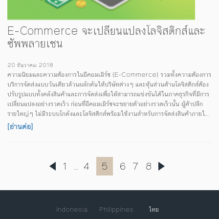
E-Commerce จะเปลี่ยนแปลงโลจิสติกส์และ
ซัพพลายเชน
20 ธันวาคม 2018
ความนิยมและความต้องการในอีคอมเมิร์ซ (E-Commerce) รวมทั้งความต้องการ
บริการจัดส่งแบบวันเดียวล้วนผลักดันให้บริษัทต่างๆ และหุ้นส่วนด้านโลจิสติกส์ต้อง
ปรับรูปแบบทั้งคลังสินค้าและการจัดส่งเพื่อให้สามารถแข่งขันได้ในภาคธุรกิจที่มีการ
เปลี่ยนแปลงอย่างรวดเร็ว ก่อนที่อีคอมเมิร์ซจะขยายตัวอย่างรวดเร็วนั้น ผู้ค้าปลีก
รายใหญ่ๆ ไม่มีระบบโกดังและโลจิสติกส์พร้อมใช้งานสำหรับการจัดส่งสินค้าภายใน
ประเทศภายใน 24 ชั่วโมง ซึ่งเป็นมาตรฐานใหม่ที่ลูกค้าคาดหวัง ในอดีต ระยะเวลา
[อ่านต่อ]
นับตั้งแต่สินค้าออกจากโกดังจนถึงมือลูกค้า ซึ่งต้องผ่านช่องทางการค้าปลีก ไม่ได้เป็น
สิ่งที่นำมาพิจารณาเป็นลำดับต้นๆ ในการเลือกที่ตั้งโกดัง แต่จะคำนึงถึงค่าใช้จ่าย
มากกว่า แต่ปัจจุบันนี้ หากบริษัทอีคอมเมิร์ซยังต้องอยู่ในการแข่งขันที่รุนแรง พวก
เขาต้องให้ความสำคัญกับที่ตั้งของโกดังและเครือข่ายโลจิสติกส์ ...
1
4
5
6
7
8
...
Indonesia
Philippines
ไทย