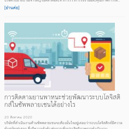
บริษัทรับย้ายบ้านเจ้าใหญ่ในตลาดและทำการรีวิวการใช้งานและคุณภาพการให้
บริการ เพื่อให้ผู้อ่านสามารถนำไปพิจารณาในการเลือกบริษัทขนย้ายที่เหมาะกับ
[อ่านต่อ]
ความต้องการ บริษัทขนย้ายที่กำลังมาแรง เมื่อเราต้องหาบริษัทรับย้ายบ้านและบริษัท
ขนย้ายสำนักงานเพื่อการรีวิว เราได้ทำการค้นหาบนเว็บไซต์และพบว่ามีสามบริษัทที่
แสดงผลในอันดับต้นๆ ของการค้นหา นั่นคือ บริษัท Big Move Thai,
Deliveree และ ...
การติดตามยานพาหนะช่วยพัฒนาระบบโลจิสติ
กส์ในซัพพลายเชนได้อย่างไร
20 สิงหาคม 2020
บริษัทที่ดำเนินงานด้านซัพพลายเชนจะต้องมั่นใจอยู่เสมอว่าระบบโลจิสติกส์มีความ
ทันสมัยอยู่เสมอ ซึ่งมีความสำคัญต่อการเพิ่มประสิทธิภาพการดำเนินงาน