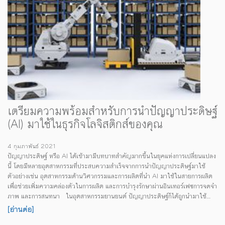
เตรียมความพร้อมสำหรับการนำปัญญาประดิษฐ์
(AI) มาใช้ในธุรกิจโลจิสติกส์ของคุณ
4 กุมภาพันธ์ 2021
ปัญญาประดิษฐ์ หรือ AI ได้เข้ามามีบทบาทสำคัญมากขึ้นในยุคแห่งการเปลี่ยนแปลง
นี้ โดยมีหลายอุตสาหกรรมที่ประสบความสำเร็จจากการนำปัญญาประดิษฐ์มาใช้
ตัวอย่างเช่น อุตสาหกรรมด้านวิศวกรรมและการผลิตที่นำ AI มาใช้ในสายการผลิต
เพื่อช่วยเพิ่มความคล่องตัวในการผลิต และการบำรุงรักษาผ่านอินเทอร์เฟซการจดจำ
ภาพ และการสนทนา ในอุตสาหกรรมยานยนต์ ปัญญาประดิษฐ์ก็ได้ถูกนำมาใช้
อย่างกว้างขวาง เพื่อเพิ่มขีดความสามารถในการเรียนรู้ด้วยตนเองของยานยนต์ขับ
[อ่านต่อ]
เคลื่อนอัตโนมัติ หลังจากประสบความสำเร็จจากการนำปัญญาประดิษฐ์มาประยุกต์