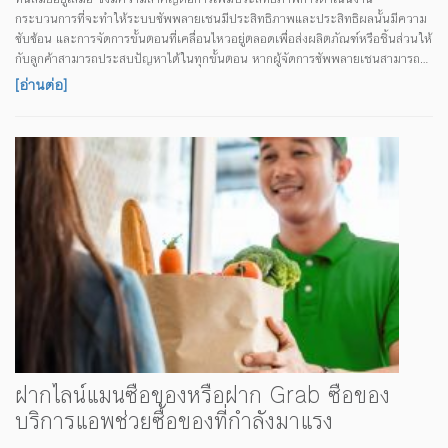
กระบวนการที่จะทำให้ระบบซัพพลายเชนมีประสิทธิภาพและประสิทธิผลนั้นมีความ
ซับซ้อน และการจัดการขั้นตอนที่เคลื่อนไหวอยู่ตลอดเพื่อส่งผลิตภัณฑ์หรือชิ้นส่วนให้
กับลูกค้าสามารถประสบปัญหาได้ในทุกขั้นตอน หากผู้จัดการซัพพลายเชนสามารถมี
ข้อมูลที่เพียงพอในแต่ละขั้นตอน จะนำไปสู่บริการจัดส่งที่ดีขึ้น หนึ่งในปัญหาสำคัญ
[อ่านต่อ]
ในซัพพลายเชน คือการควบคุมต้นทุน เช่น ในบริษัทขนาดใหญ่ที่ระบบซัพพลายเชน
เกี่ยวข้องกับยานพาหนะในเชิงพาณิชย์หลายร้อยคัน ต้นทุนจากการใช้ยานพาหนะ
เหล่านี้สามารถเพิ่มขึ้นอย่างรวดเร็ว และมีผลกระทบอย่างมีนัยสำคัญต่อการจัดการ
ด้านการเงินของบริษัท การใช้น้ำมันเชื้อเพลิงสูง มักเป็นปัจจัยสำคัญที่ทำให้ค่าใช้
จ่ายในการดำเนินงานเพิ่มมากขึ้น ดังนั้น ด้วยการนำเทคโนโลยีการติดตามยาน
พาหนะมาใช้ จะทำให้ผู้จัดการขนส่งสามารถจัดการหาวิธีควบคุมการใช้น้ำมันเชื้อ
เพลิงได้ดีขึ้น ขั้นตอนแรก ...
ฝากไลน์แมนซื้อของหรือฝาก Grab ซื้อของ
บริการแอพช่วยซื้อของที่กำลังมาแรง