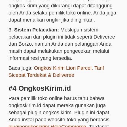
ongkos kirim yang dikurangi dapat ditanggung
oleh Anda selaku pemilik toko online. Anda juga
dapat menaikan ongkir jika diinginkan.
3.
Sistem Pelacakan:
Meskipun sistem
pelacakan dari plugin ini tidak seperti Deliveree
dan Borzo, namun Anda dan pelanggan Anda
masih dapat melakukan pengecekan melalui
informasi resi yang tersedia.
Baca juga:
Ongkos Kirim Lion Parcel, Tarif
Sicepat Terdekat & Deliveree
#4 OngkosKirim.id
Para pemilik toko online harus tahu bahwa
ongkoskirim.id dapat mereka gunakan juga
sebagai plugin ongkos kirim. Plugin ini dapat
Anda instal pada website toko yang berbasis
pluginongkoskirim WooCommerce.
Terdapat