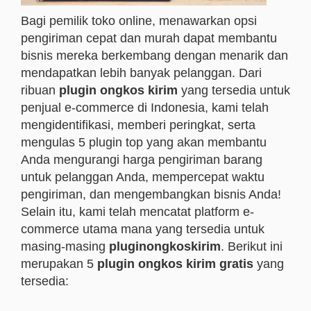
Bagi pemilik toko online, menawarkan opsi
pengiriman cepat dan murah dapat membantu
bisnis mereka berkembang dengan menarik dan
mendapatkan lebih banyak pelanggan. Dari
ribuan
plugin ongkos kirim
yang tersedia untuk
penjual e-commerce di Indonesia, kami telah
mengidentifikasi, memberi peringkat, serta
mengulas 5 plugin top yang akan membantu
Anda mengurangi harga pengiriman barang
untuk pelanggan Anda, mempercepat waktu
pengiriman, dan mengembangkan bisnis Anda!
Selain itu, kami telah mencatat platform e-
commerce utama mana yang tersedia untuk
masing-masing
pluginongkoskirim
. Berikut ini
merupakan 5
plugin ongkos kirim gratis
yang
tersedia: