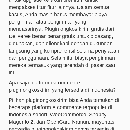
untuk upgrade ke akun premium untuk
mengakses fitur-fitur lainnya. Dalam semua
kasus, Anda masih harus membayar biaya
pengiriman atau pengiriman yang
mendasarinya. Plugin ongkos kirim gratis dari
Deliveree benar-benar gratis untuk dipasang,
digunakan, dan dilengkapi dengan dukungan
langsung yang komprehensif selama penyiapan
dan penggunaan. Selain itu, biaya pengiriman
mereka termasuk yang terendah di pasar saat
ini.
Apa saja platform e-commerce
pluginongkoskirim yang tersedia di Indonesia?
Pilihan pluginongkoskirim bisa Anda temukan di
beberapa platform e-commerce terpopuler di
Indonesia seperti WooCommerce, Shopify,
Magento 2, dan OpenCart. Namun, mayoritas
penyedia pluginongkoskirim hanya tersedia di