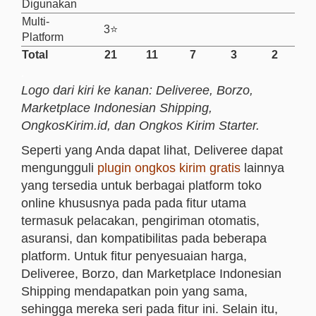
Digunakan
Multi-
3⭐
Platform
Total
21
11
7
3
2
.
Logo dari kiri ke kanan: Deliveree, Borzo,
Marketplace Indonesian Shipping,
OngkosKirim.id, dan Ongkos Kirim Starter.
Seperti yang Anda dapat lihat, Deliveree dapat
mengungguli
plugin ongkos kirim gratis
lainnya
yang tersedia untuk berbagai platform toko
online khususnya pada pada fitur utama
termasuk pelacakan, pengiriman otomatis,
asuransi, dan kompatibilitas pada beberapa
platform. Untuk fitur penyesuaian harga,
Deliveree, Borzo, dan Marketplace Indonesian
Shipping mendapatkan poin yang sama,
sehingga mereka seri pada fitur ini. Selain itu,