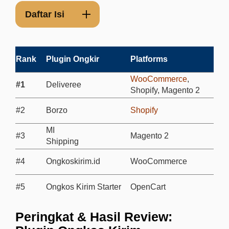
Daftar Isi
Rank
Plugin Ongkir
Platforms
WooCommerce
,
#1
Deliveree
Shopify, Magento 2
#2
Borzo
Shopify
MI
#3
Magento 2
Shipping
#4
Ongkoskirim.id
WooCommerce
#5
Ongkos Kirim Starter
OpenCart
Peringkat & Hasil Review: