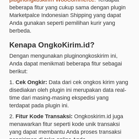
beberapa fitur yang cukup sama dengan plugin
Marketpalce Indonesian Shipping yang dapat
Anda gunakan seperti pemilihan kurir yang
berbeda.
Kenapa OngkoKirim.id?
Dengan mengunakan pluginongkoskirim ini,
Anda dapat menikmati beberapa fitur sebagai
berikut:
1.
Cek Ongkir:
Data dari cek ongkos kirim yang
disediakan oleh plugin ini merupakan data real-
time dari masing-masing ekspedisi yang
terdapat pada plugin ini.
2.
Fitur Kode Transaksi:
Ongkoskirim.id juga
menawarkan fitur seperti kode unik transaksi
yang dapat membantu Anda proses transaksi