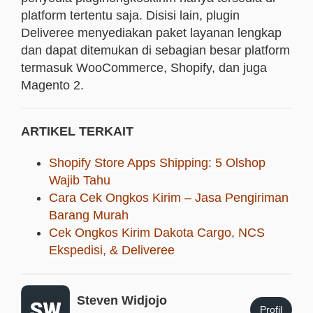
platform tertentu saja. Disisi lain, plugin
Deliveree menyediakan paket layanan lengkap
dan dapat ditemukan di sebagian besar platform
termasuk WooCommerce, Shopify, dan juga
Magento 2.
ARTIKEL TERKAIT
Shopify Store Apps Shipping: 5 Olshop
Wajib Tahu
Cara Cek Ongkos Kirim – Jasa Pengiriman
Barang Murah
Cek Ongkos Kirim Dakota Cargo, NCS
Ekspedisi, & Deliveree
Steven Widjojo
Profil