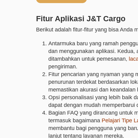
Fitur Aplikasi J&T Cargo
Berikut adalah fitur-fitur yang bisa And
Antarmuka baru yang ramah pengg
dan menggunakan aplikasi. Kedua, ad
ditambahkan untuk pemesanan,
lac
pengiriman.
Fitur pencarian yang nyaman yang
penurunan terdekat berdasarkan loka
memastikan akurasi dan keandalan h
Opsi personalisasi yang lebih baik da
dapat dengan mudah memperbarui dan
Bagian FAQ yang dirancang untuk 
termasuk bagaimana
Pelajari Tipe 
membantu bagi pengguna yang baru 
lanjut tentang layanan mereka.