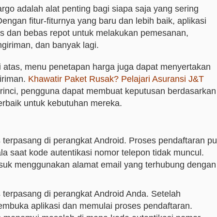
rgo adalah alat penting bagi siapa saja yang sering
an fitur-fiturnya yang baru dan lebih baik, aplikasi
 dan bebas repot untuk melakukan pemesanan,
giriman, dan banyak lagi.
di atas, menu penetapan harga juga dapat menyertakan
giriman.
Khawatir Paket Rusak? Pelajari Asuransi J&T
rinci, pengguna dapat membuat keputusan berdasarkan
erbaik untuk kebutuhan mereka.
s terpasang di perangkat Android. Proses pendaftaran p
 saat kode autentikasi nomor telepon tidak muncul.
masuk menggunakan alamat email yang terhubung dengan
s terpasang di perangkat Android Anda. Setelah
mbuka aplikasi dan memulai proses pendaftaran.