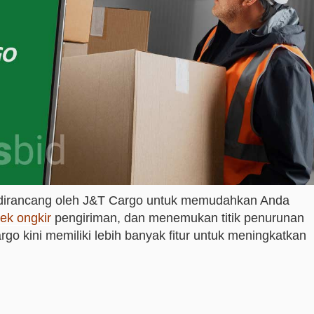
 dirancang oleh J&T Cargo untuk memudahkan Anda
ek ongkir
pengiriman, dan menemukan titik penurunan
argo kini memiliki lebih banyak fitur untuk meningkatkan