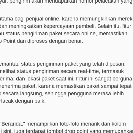
bayar, pengirim akan mendapatkan nomor pelacakan yang
rutama bagi penjual online, karena memungkinkan merek
an meningkatkan kepercayaan pembeli. Selain itu, fitur
 status pengiriman paket secara online, memastikan
 Point dan diproses dengan benar.
mantau status pengiriman paket yang telah dipesan.
elihat status pengiriman secara real-time, termasuk
ima, dan lokasi paket saat ini. Fitur ini sangat berguna
menerima paket, karena memastikan paket sampai tepat
 secara langsung, sehingga pengguna merasa lebih
rlacak dengan baik.
u “Beranda,” menampilkan foto-foto menarik dan kolom
i sini, juga terdapat tombol drop point yang memudahka