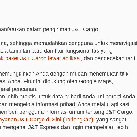
a manfaatkan dalam pengiriman J&T Cargo.
una, sehingga memudahkan pengguna untuk menavigas
a tampilan baru dan fitur fungsionalitas yang
ak paket J&T Cargo lewat aplikasi
, dan pengecekan tarif
 memungkinkan Anda dengan mudah menemukan titik
si Anda. Fitur ini didukung oleh Google Maps,
asil pencarian.
n lebih praktis untuk data pribadi Anda. Ini berarti Anda
 mengelola informasi pribadi Anda melalui aplikasi.
memberi pengguna informasi umum tentang J&T Cargo,
Layanan J&T Cargo di Sini (Terlengkap)
, yang sangat
mengenal J&T Express dan ingin mempelajari lebih