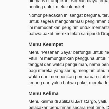
otomatis ditampilkan. Setelah biaya ter
penting untuk melacak paket.
Nomor pelacakan ini sangat berguna, te
untuk segera mengonfirmasi pengiriman d
ini memudahkan pengirim untuk memantau
bahwa paket mereka telah sampai di Drop
Menu Keempat
Menu “Pesanan Saya” berfungsi untuk me
Fitur ini memungkinkan pengguna untuk m
tanggal dan waktu pengiriman, nama pener
bagi mereka yang sering mengirim atau 
waktu dan memberikan pembaruan status
tenang dan yakin bahwa paket mereka te
Menu Kelima
Menu kelima di aplikasi J&T Cargo, yait
pelacakan pengiriman secara real-time. D