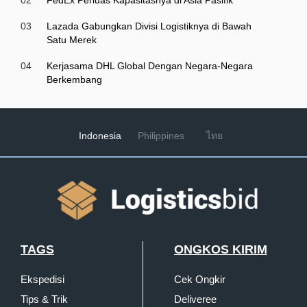
02
FedEx Perluas Kapasitasnya di Asia Pasifik
03
Lazada Gabungkan Divisi Logistiknya di Bawah
Satu Merek
04
Kerjasama DHL Global Dengan Negara-Negara
Berkembang
Indonesia
Philippines
ไทย
TAGS
ONGKOS KIRIM
Ekspedisi
Cek Ongkir
Tips & Trik
Deliveree