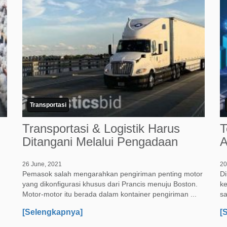
Transportasi
Transportasi & Logistik Harus
T
Ditangani Melalui Pengadaan
A
26 June, 2021
20
Pemasok salah mengarahkan pengiriman penting motor
D
yang dikonfigurasi khusus dari Prancis menuju Boston.
ke
Motor-motor itu berada dalam kontainer pengiriman ...
sa
[Selengkapnya]
[