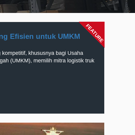
FEATURE
ang Efisien untuk UMKM
 kompetitif, khususnya bagi Usaha
gah (UMKM), memilih mitra logistik truk