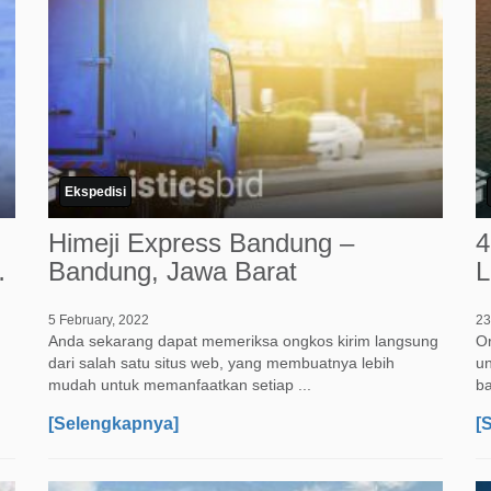
Ekspedisi
Himeji Express Bandung –
4
Bandung, Jawa Barat
L
5 February, 2022
23
Anda sekarang dapat memeriksa ongkos kirim langsung
Or
dari salah satu situs web, yang membuatnya lebih
u
mudah untuk memanfaatkan setiap ...
ba
[Selengkapnya]
[