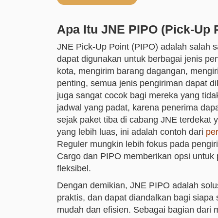
Apa Itu JNE PIPO (Pick-Up 
JNE Pick-Up Point (PIPO) adalah salah s
dapat digunakan untuk berbagai jenis pen
kota, mengirim barang dagangan, mengi
penting, semua jenis pengiriman dapat di
juga sangat cocok bagi mereka yang tida
jadwal yang padat, karena penerima dapa
sejak paket tiba di cabang JNE terdekat
yang lebih luas, ini adalah contoh dari
pe
Reguler mungkin lebih fokus pada pengi
Cargo dan PIPO memberikan opsi untuk 
fleksibel.
Dengan demikian, JNE PIPO adalah solus
praktis, dan dapat diandalkan bagi siap
mudah dan efisien. Sebagai bagian dari 