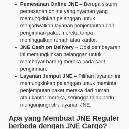
Pemesanan Online JNE
–
Berupa
sistem
pemesanan online yang nyaman yang
memungkinkan pelanggan untuk
menjadwalkan
layanan
penjemputan dan
pengiriman paket mereka tanpa
meninggalkan rumah atau kantor
.
JNE Cash on Delivery
– Opsi
pembayaran
ini memungkinkan pelanggan untuk
membayar barang mereka pada saat
pengiriman.
Layanan Jemput JNE
– Pilihan layanan ini
memungkinkan pelanggan untuk meminta
penjemputan paket mereka dari rumah
atau kantor mereka, sehingga tidak perlu
mengunjungi titik layanan JNE.
Apa yang Membuat JNE Reguler
berbeda dengan JNE Cargo?