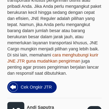
transportasi khusus pengiriman bisnis atau
pribadi Anda. Jika Anda perlu mengangkut paket
berukuran kecil hingga sedang dengan cepat
dan efisien, JNE Reguler adalah pilihan yang
tepat. Namun, jika Anda perlu mengangkut
barang dalam jumlah besar atau barang
berukuran besar dalam jarak jauh, atau
memerlukan layanan transportasi khusus, JNE
Cargo mungkin menjadi pilihan yang lebih baik.
Di sisi lain, memahami
cara menghubungi kurir
JNE JTR guna mudahkan pengiriman
juga
penting agar proses pengiriman berjalan lancar
dan responsif saat dibutuhkan.
Cek Ongkir JTR
Andi Saputra