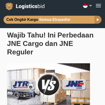
Cek Ongkir Kargo
Semua Ekspedisi
Wajib Tahu! Ini Perbedaan
JNE Cargo dan JNE
Reguler