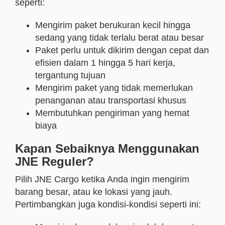
seperti:
Mengirim paket berukuran kecil hingga
sedang yang tidak terlalu berat atau besar
Paket
perlu
untuk dikirim dengan cepat dan
efisien dalam 1 hingga 5 hari kerja,
tergantung tujuan
Mengirim paket yang tidak memerlukan
penanganan atau transportasi khusus
Membutuhkan pengiriman yang hemat
biaya
Kapan Sebaiknya Menggunakan
JNE Reguler?
Pilih JNE Cargo ketika Anda ingin mengirim
barang besar, atau ke lokasi yang jauh.
Pertimbangkan juga kondisi-kondisi seperti ini: