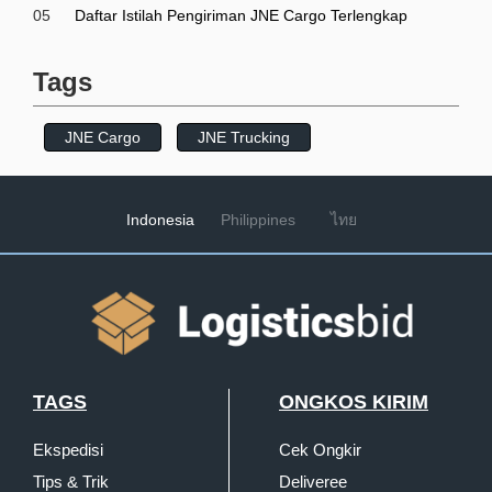
05
Daftar Istilah Pengiriman JNE Cargo Terlengkap
Tags
JNE Cargo
JNE Trucking
Indonesia
Philippines
ไทย
TAGS
ONGKOS KIRIM
Ekspedisi
Cek Ongkir
Tips & Trik
Deliveree