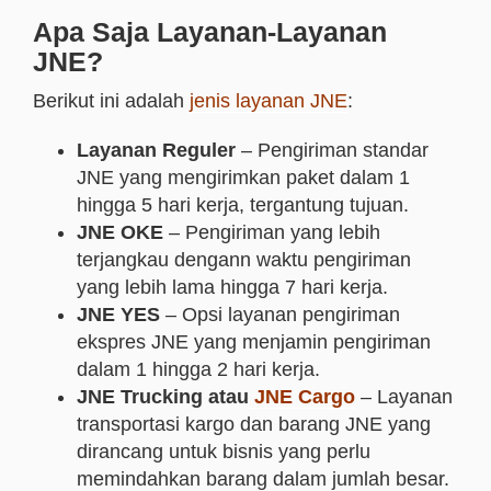
Apa Saja Layanan-Layanan
JNE?
Berikut ini adalah
jenis layanan JNE
:
Layanan Reguler
–
P
engiriman standar
JNE yang mengirimkan paket dalam 1
hingga 5 hari kerja, tergantung tujuan.
JNE OKE
–
P
engiriman yang lebih
terjangkau dengann waktu pengiriman
yang lebih lama hingga 7 hari kerja.
JNE YES
–
Opsi layanan pengiriman
ekspres JNE yang menjamin pengiriman
dalam 1 hingga 2 hari kerja.
JNE Trucking atau
JNE Cargo
–
Layanan
transportasi kargo dan barang JNE yang
dirancang untuk bisnis yang perlu
memindahkan barang dalam jumlah besar.