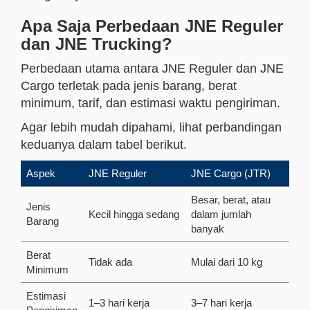
Apa Saja Perbedaan JNE Reguler
dan JNE Trucking?
Perbedaan utama antara JNE Reguler dan JNE
Cargo terletak pada jenis barang, berat
minimum, tarif, dan estimasi waktu pengiriman.
Agar lebih mudah dipahami, lihat perbandingan
keduanya dalam tabel berikut.
Aspek
JNE Reguler
JNE Cargo (JTR)
Besar, berat, atau
Jenis
Kecil hingga sedang
dalam jumlah
Barang
banyak
Berat
Tidak ada
Mulai dari 10 kg
Minimum
Estimasi
1–3 hari kerja
3–7 hari kerja