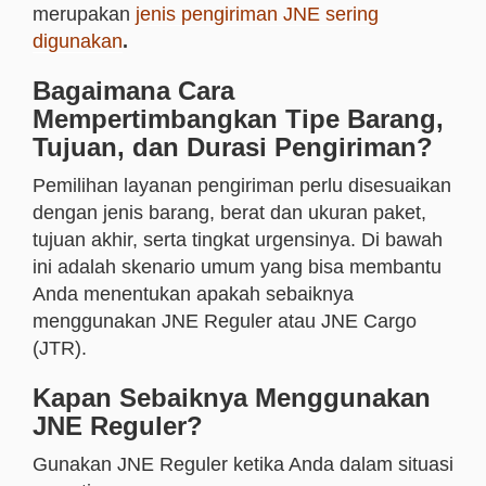
merupakan
jenis pengiriman JNE sering
digunakan
.
Bagaimana Cara
Mempertimbangkan Tipe Barang,
Tujuan, dan Durasi Pengiriman?
Pemilihan layanan pengiriman perlu disesuaikan
dengan jenis barang, berat dan ukuran paket,
tujuan akhir, serta tingkat urgensinya. Di bawah
ini adalah skenario umum yang bisa membantu
Anda menentukan apakah sebaiknya
menggunakan JNE Reguler atau JNE Cargo
(JTR).
Kapan Sebaiknya Menggunakan
JNE Reguler?
Gunakan JNE Reguler ketika Anda dalam situasi