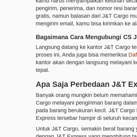
kamu harus menyampaikan keluhan secara
pengirim, penerima, dan nomor resi bara
gratis, namun balasan dari J&T Cargo m
mengirim email, kamu bisa kirimkan ke al
Bagaimana Cara Mengubungi CS J&
Langsung datang ke kantor J&T Cargo te
proses ini, Anda juga bisa memeriksa
Daf
kantor akan dengan langsung melayani k
tepat.
Apa Saja Perbedaan J&T E
Banyak orang mungkin belum memahami 
Cargo melayani pengiriman barang dalam
pada barang berukuran kecil. J&T Cargo 
Express tersebar hampir di seluruh keca
Untuk J&T Cargo, semakin berat barang y
dengan J&T Express yang menghitung tari