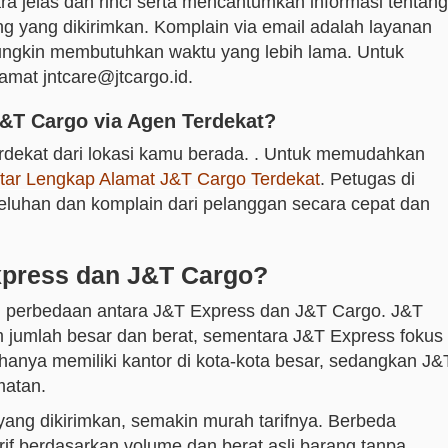
 jelas dan rinci serta mencantumkan informasi tentang
ng yang dikirimkan. Komplain via email adalah layanan
ungkin membutuhkan waktu yang lebih lama. Untuk
amat jntcare@jtcargo.id.
T Cargo via Agen Terdekat?
rdekat dari lokasi kamu berada. . Untuk memudahkan
tar Lengkap Alamat J&T Cargo Terdekat
. Petugas di
eluhan dan komplain dari pelanggan secara cepat dan
xpress dan J&T Cargo?
perbedaan antara J&T Express dan J&T Cargo. J&T
 jumlah besar dan berat, sementara J&T Express fokus
hanya memiliki kantor di kota-kota besar, sedangkan J&
matan.
ang dikirimkan, semakin murah tarifnya. Berbeda
f berdasarkan volume dan berat asli barang tanpa