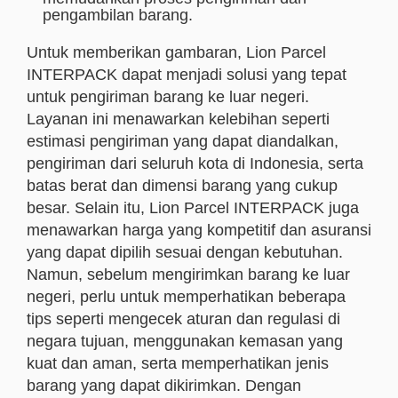
pengambilan barang.
Untuk memberikan gambaran, Lion Parcel
INTERPACK dapat menjadi solusi yang tepat
untuk pengiriman barang ke luar negeri.
Layanan ini menawarkan kelebihan seperti
estimasi pengiriman yang dapat diandalkan,
pengiriman dari seluruh kota di Indonesia, serta
batas berat dan dimensi barang yang cukup
besar. Selain itu, Lion Parcel INTERPACK juga
menawarkan harga yang kompetitif dan asuransi
yang dapat dipilih sesuai dengan kebutuhan.
Namun, sebelum mengirimkan barang ke luar
negeri, perlu untuk memperhatikan beberapa
tips seperti mengecek aturan dan regulasi di
negara tujuan, menggunakan kemasan yang
kuat dan aman, serta memperhatikan jenis
barang yang dapat dikirimkan. Dengan