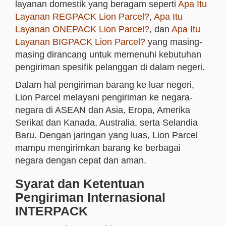
layanan domestik yang beragam seperti
Apa Itu
Layanan REGPACK Lion Parcel?
,
Apa Itu
Layanan ONEPACK Lion Parcel?
, dan
Apa Itu
Layanan BIGPACK Lion Parcel?
yang masing-
masing dirancang untuk memenuhi kebutuhan
pengiriman spesifik pelanggan di dalam negeri.
Dalam hal pengiriman barang ke luar negeri,
Lion Parcel melayani pengiriman ke negara-
negara di ASEAN dan Asia, Eropa, Amerika
Serikat dan Kanada, Australia, serta Selandia
Baru. Dengan jaringan yang luas, Lion Parcel
mampu mengirimkan barang ke berbagai
negara dengan cepat dan aman.
Syarat dan Ketentuan
Pengiriman Internasional
INTERPACK