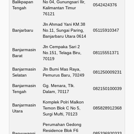
Balikpapan
No 04, Gunungsari Ilir,
0542424376
Tengah
Kalimantan Timur
76121
Jln Ahmad Yani KM.38
Banjarbaru
No.11, Sungai Paring,
05115910347
Banjarbaru Utara 0614
Jln Cempaka Sari 2
Banjarmasin
No.151, Telaga Biru,
08115551371
Barat
70119
Banjarmasin
Jln Bumi Mas Raya,
081250009231
Selatan
Pemurus Baru, 70249
Banjarmasin
Gg. Menara, Tlk.
082150100039
Tengah
Dalam, 70117
Komplek Polri Malkon
Banjarmasin
Temon Blok C No 5,
085828912368
Utara
Surgi Mufti, 70123
Perumahan Gedong
Residence Blok F6
Banyuwangi
085336920333