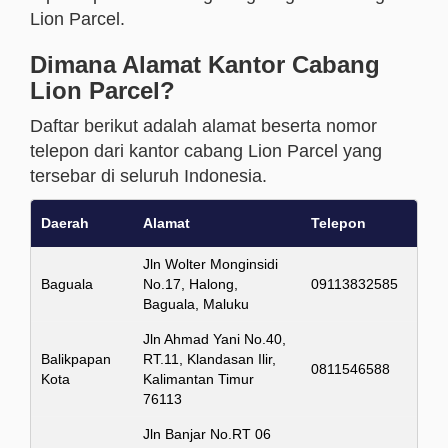
Lion Parcel.
Dimana Alamat Kantor Cabang
Lion Parcel?
Daftar berikut adalah alamat beserta nomor
telepon dari kantor cabang Lion Parcel yang
tersebar di seluruh Indonesia.
Daerah
Alamat
Telepon
Jln Wolter Monginsidi
Baguala
No.17, Halong,
09113832585
Baguala, Maluku
Jln Ahmad Yani No.40,
Balikpapan
RT.11, Klandasan Ilir,
0811546588
Kota
Kalimantan Timur
76113
Jln Banjar No.RT 06