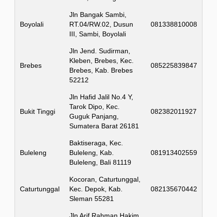
Jln Bangak Sambi,
Boyolali
RT.04/RW.02, Dusun
081338810008
III, Sambi, Boyolali
Jln Jend. Sudirman,
Kleben, Brebes, Kec.
Brebes
085225839847
Brebes, Kab. Brebes
52212
Jln Hafid Jalil No.4 Y,
Tarok Dipo, Kec.
Bukit Tinggi
082382011927
Guguk Panjang,
Sumatera Barat 26181
Baktiseraga, Kec.
Buleleng
Buleleng, Kab.
081913402559
Buleleng, Bali 81119
Kocoran, Caturtunggal,
Caturtunggal
Kec. Depok, Kab.
082135670442
Sleman 55281
Jln Arif Rahman Hakim