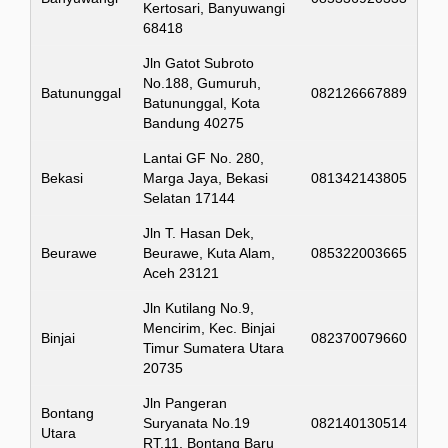
Kertosari, Banyuwangi
68418
Jln Gatot Subroto
No.188, Gumuruh,
Batununggal
082126667889
Batununggal, Kota
Bandung 40275
Lantai GF No. 280,
Bekasi
Marga Jaya, Bekasi
081342143805
Selatan 17144
Jln T. Hasan Dek,
Beurawe
Beurawe, Kuta Alam,
085322003665
Aceh 23121
Jln Kutilang No.9,
Mencirim, Kec. Binjai
Binjai
082370079660
Timur Sumatera Utara
20735
Jln Pangeran
Bontang
Suryanata No.19
082140130514
Utara
RT.11, Bontang Baru