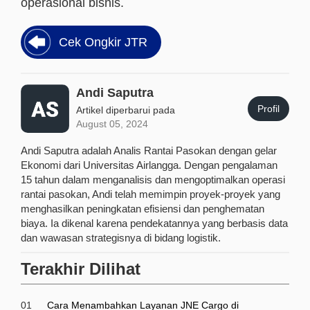
operasional bisnis.
Cek Ongkir JTR
Andi Saputra
Profil
Artikel diperbarui pada
August 05, 2024
Andi Saputra adalah Analis Rantai Pasokan dengan gelar
Ekonomi dari Universitas Airlangga. Dengan pengalaman
15 tahun dalam menganalisis dan mengoptimalkan operasi
rantai pasokan, Andi telah memimpin proyek-proyek yang
menghasilkan peningkatan efisiensi dan penghematan
biaya. Ia dikenal karena pendekatannya yang berbasis data
dan wawasan strategisnya di bidang logistik.
Terakhir Dilihat
01
Cara Menambahkan Layanan JNE Cargo di