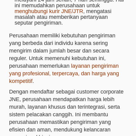
ini memudahkan perusahaan untuk
menghubungi kurir JNE/JTR
, mengatasi
masalah atau memberikan pertanyaan
seputar pengiriman.
Perusahaan memiliki kebutuhan pengiriman
yang berbeda dari individu karena sering
mengirim dalam jumlah besar dan secara
reguler. Untuk memenuhi kebutuhan ini,
perusahaan memerlukan
layanan pengiriman
yang profesional, terpercaya, dan harga yang
kompetitif
.
Dengan mendaftar sebagai customer corporate
JNE, perusahaan mendapatkan harga lebih
murah, layanan khusus dan terintegrasi, serta
sistem pelacakan canggih. Ini membantu
perusahaan memastikan pengiriman yang
efisien dan aman, mendukung kelancaran