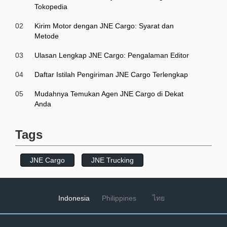
Tokopedia
02
Kirim Motor dengan JNE Cargo: Syarat dan
Metode
03
Ulasan Lengkap JNE Cargo: Pengalaman Editor
04
Daftar Istilah Pengiriman JNE Cargo Terlengkap
05
Mudahnya Temukan Agen JNE Cargo di Dekat
Anda
Tags
JNE Cargo
JNE Trucking
Indonesia
Philippines
ไทย