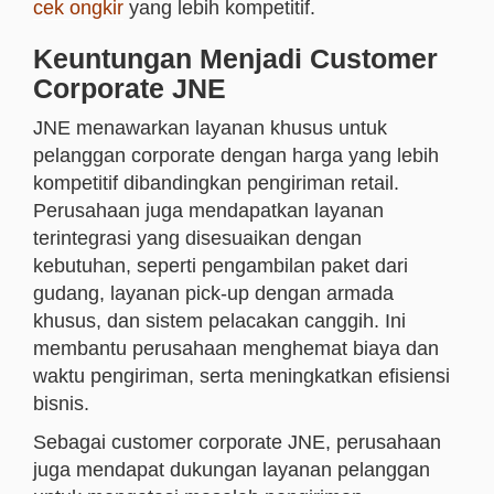
cek ongkir
yang lebih kompetitif.
Keuntungan Menjadi Customer
Corporate JNE
JNE menawarkan layanan khusus untuk
pelanggan corporate dengan harga yang lebih
kompetitif dibandingkan pengiriman retail.
Perusahaan juga mendapatkan layanan
terintegrasi yang disesuaikan dengan
kebutuhan, seperti pengambilan paket dari
gudang, layanan pick-up dengan armada
khusus, dan sistem pelacakan canggih. Ini
membantu perusahaan menghemat biaya dan
waktu pengiriman, serta meningkatkan efisiensi
bisnis.
Sebagai customer corporate JNE, perusahaan
juga mendapat dukungan layanan pelanggan