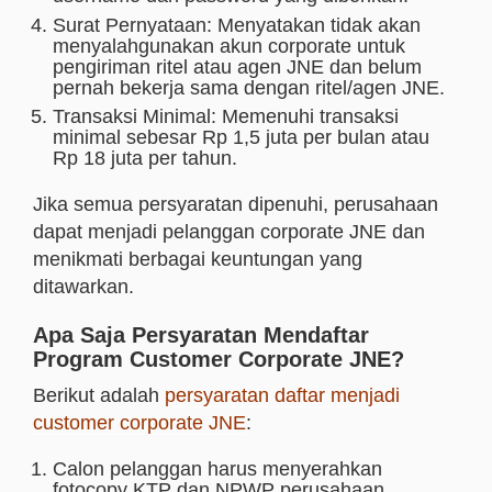
Surat Pernyataan: Menyatakan tidak akan
menyalahgunakan akun corporate untuk
pengiriman ritel atau agen JNE dan belum
pernah bekerja sama dengan ritel/agen JNE.
Transaksi Minimal: Memenuhi transaksi
minimal sebesar Rp 1,5 juta per bulan atau
Rp 18 juta per tahun.
Jika semua persyaratan dipenuhi, perusahaan
dapat menjadi pelanggan corporate JNE dan
menikmati berbagai keuntungan yang
ditawarkan.
Apa Saja Persyaratan Mendaftar
Program Customer Corporate JNE?
Berikut adalah
persyaratan daftar menjadi
customer corporate JNE
:
Calon pelanggan harus menyerahkan
fotocopy KTP dan NPWP perusahaan.