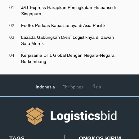
01
J&T Express Harapkan Peningkatan Ekspansi di
Singapura
02
FedEx Perluas Kapasitasnya di Asia Pasifik
03
Lazada Gabungkan Divisi Logistiknya di Bawah
Satu Merek
04
Kerjasama DHL Global Dengan Negara-Negara
Berkembang
Indonesia
Philippines
ไทย
TAGS
ONGKOS KIRIM