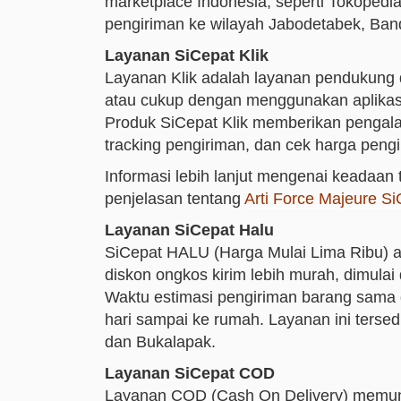
marketplace Indonesia, seperti Tokopedi
pengiriman ke wilayah Jabodetabek, Ban
Layanan SiCepat Klik
Layanan Klik adalah layanan pendukung d
atau cukup dengan menggunakan aplika
Produk SiCepat Klik memberikan pengal
tracking pengiriman, dan cek harga pe
Informasi lebih lanjut mengenai keadaan
penjelasan tentang
Arti Force Majeure Si
Layanan SiCepat Halu
SiCepat HALU (Harga Mulai Lima Ribu) 
diskon ongkos kirim lebih murah, dimulai
Waktu estimasi pengiriman barang sama d
hari sampai ke rumah. Layanan ini tersed
dan Bukalapak.
Layanan SiCepat COD
Layanan COD (Cash On Delivery) memun