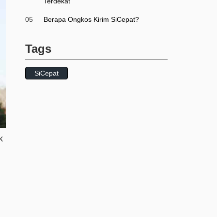
Terdekat
05
Berapa Ongkos Kirim SiCepat?
Tags
SiCepat
k