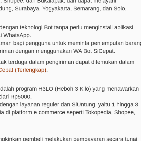
a, Shopee, dan Bukalapak, dan dapat melayani
dung, Surabaya, Yogyakarta, Semarang, dan Solo.
engan teknologi Bot tanpa perlu menginstall aplikasi
si WhatsApp.
aman bagi pengguna untuk meminta penjemputan baran
ngiriman dengan menggunakan WA Bot SiCepat.
 tak terduga dalam pengiriman dapat ditemukan dalam
Cepat (Terlengkap)
.
adalah program H3LO (Heboh 3 Kilo) yang menawarkan
 dari Rp5000.
engan layanan reguler dan SiUntung, yaitu 1 hingga 3
ia di platform e-commerce seperti Tokopedia, Shopee,
gkinkan pembeli melakukan pembayaran secara tunai