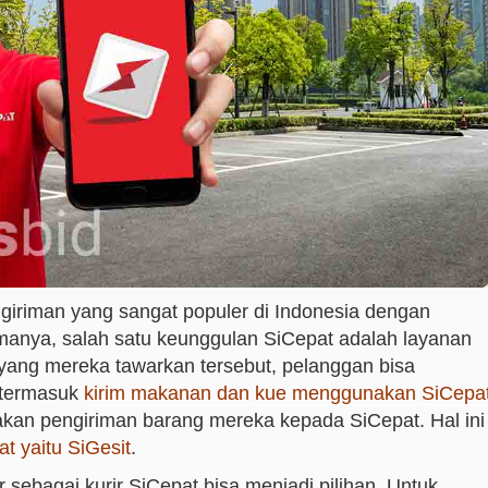
iriman yang sangat populer di Indonesia dengan
amanya, salah satu keunggulan SiCepat adalah layanan
yang mereka tawarkan tersebut, pelanggan bisa
 termasuk
kirim makanan dan kue menggunakan SiCepa
kan pengiriman barang mereka kepada SiCepat. Hal ini
at yaitu SiGesit
.
ar sebagai kurir SiCepat bisa menjadi pilihan. Untuk