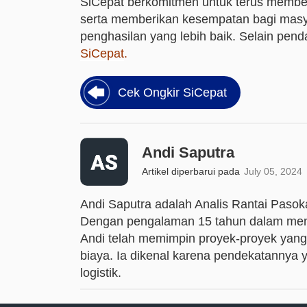
SiCepat berkomitmen untuk terus memberi
serta memberikan kesempatan bagi masya
penghasilan yang lebih baik. Selain pen
SiCepat
.
Cek Ongkir SiCepat
Andi Saputra
Artikel diperbarui pada
July 05, 2024
Andi Saputra adalah Analis Rantai Pasok
Dengan pengalaman 15 tahun dalam meng
Andi telah memimpin proyek-proyek yang
biaya. Ia dikenal karena pendekatannya 
logistik.