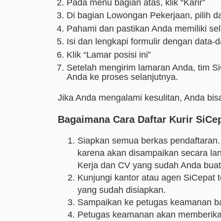
Pada menu bagian atas, klik “Karir”
Di bagian Lowongan Pekerjaan, pilih da
Pahami dan pastikan Anda memiliki sel
Isi dan lengkapi formulir dengan data-
Klik “Lamar posisi ini”
Setelah mengirim lamaran Anda, tim 
Anda ke proses selanjutnya.
Jika Anda mengalami kesulitan, Anda bi
Bagaimana Cara Daftar Kurir SiCe
Siapkan semua berkas pendaftaran.
karena akan disampaikan secara la
Kerja dan CV yang sudah Anda bua
Kunjungi kantor atau agen SiCepat
yang sudah disiapkan.
Sampaikan ke petugas keamanan bah
Petugas keamanan akan memberikan 