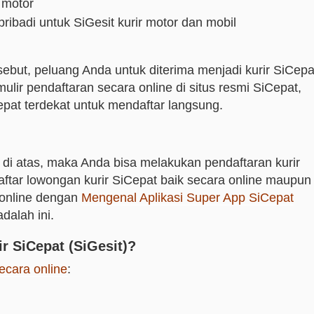
r motor
ribadi untuk SiGesit kurir motor dan mobil
ebut, peluang Anda untuk diterima menjadi kurir SiCepa
ulir pendaftaran secara online di situs resmi SiCepat,
pat terdekat untuk mendaftar langsung.
di atas, maka Anda bisa melakukan pendaftaran kurir
tar lowongan kurir SiCepat baik secara online maupun
r online dengan
Mengenal Aplikasi Super App SiCepat
dalah ini.
r SiCepat (SiGesit)?
secara online
: