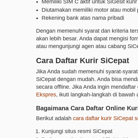
Memiliki SIM C aktif untuk SiGesit kuri
Diutamakan memiliki motor atau mobil p
Rekening bank atas nama pribadi
Dengan memenuhi syarat dan kriteria ters
akan lebih besar. Anda dapat mengisi form
atau mengunjungi agen atau cabang SiCe
Cara Daftar Kurir SiCepat
Jika Anda sudah memenuhi syarat-syarat 
SiCepat dengan mudah. Anda bisa mendaf
secara offline. Jika Anda ingin mendafta
Ekspres
, ikuti langkah-langkah di bawah a
Bagaimana Cara Daftar Online Kuri
Berikut adalah
cara daftar kurir SiCepat 
Kunjungi situs resmi SiCepat