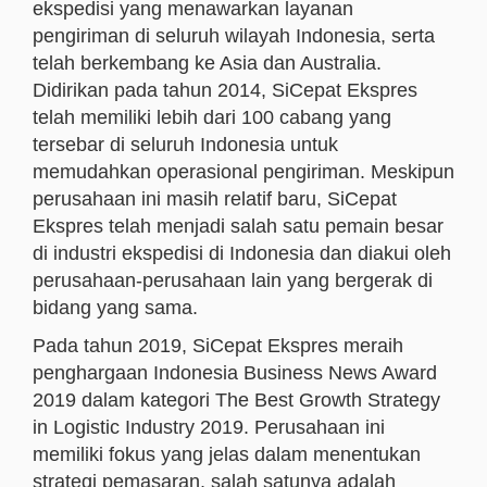
ekspedisi yang menawarkan layanan
pengiriman di seluruh wilayah Indonesia, serta
telah berkembang ke Asia dan Australia.
Didirikan pada tahun 2014, SiCepat Ekspres
telah memiliki lebih dari 100 cabang yang
tersebar di seluruh Indonesia untuk
memudahkan operasional pengiriman. Meskipun
perusahaan ini masih relatif baru, SiCepat
Ekspres telah menjadi salah satu pemain besar
di industri ekspedisi di Indonesia dan diakui oleh
perusahaan-perusahaan lain yang bergerak di
bidang yang sama.
Pada tahun 2019, SiCepat Ekspres meraih
penghargaan Indonesia Business News Award
2019 dalam kategori The Best Growth Strategy
in Logistic Industry 2019. Perusahaan ini
memiliki fokus yang jelas dalam menentukan
strategi pemasaran, salah satunya adalah