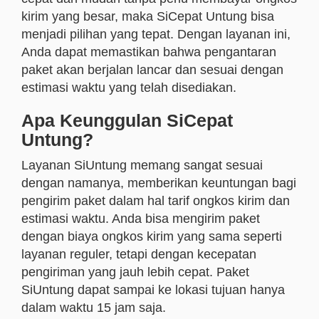
kirim yang besar, maka SiCepat Untung bisa
menjadi pilihan yang tepat. Dengan layanan ini,
Anda dapat memastikan bahwa pengantaran
paket akan berjalan lancar dan sesuai dengan
estimasi waktu yang telah disediakan.
Apa Keunggulan SiCepat
Untung?
Layanan SiUntung memang sangat sesuai
dengan namanya, memberikan keuntungan bagi
pengirim paket dalam hal tarif ongkos kirim dan
estimasi waktu. Anda bisa mengirim paket
dengan biaya ongkos kirim yang sama seperti
layanan reguler, tetapi dengan kecepatan
pengiriman yang jauh lebih cepat. Paket
SiUntung dapat sampai ke lokasi tujuan hanya
dalam waktu 15 jam saja.