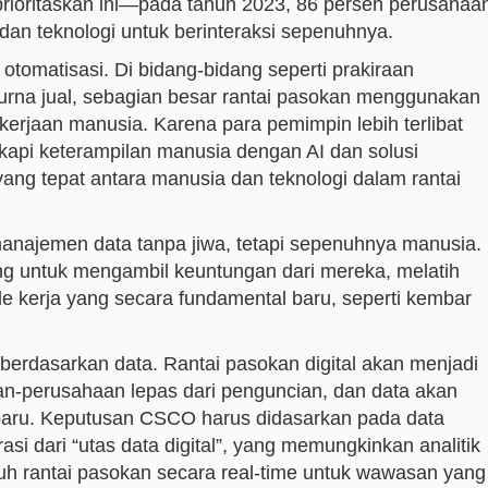
prioritaskan ini—pada tahun 2023, 86 persen perusahaa
dan teknologi untuk berinteraksi sepenuhnya.
tomatisasi. Di bidang-bidang seperti prakiraan
urna jual, sebagian besar rantai pasokan menggunakan
kerjaan manusia. Karena para pemimpin lebih terlibat
kapi keterampilan manusia dengan AI dan solusi
ng tepat antara manusia dan teknologi dalam rantai
 manajemen data tanpa jiwa, tetapi sepenuhnya manusia.
ng untuk mengambil keuntungan dari mereka, melatih
 kerja yang secara fundamental baru, seperti kembar
erdasarkan data. Rantai pasokan digital akan menjadi
aan-perusahaan lepas dari penguncian, dan data akan
aru. Keputusan CSCO harus didasarkan pada data
grasi dari “utas data digital”, yang memungkinkan analitik
ruh rantai pasokan secara real-time untuk wawasan yang