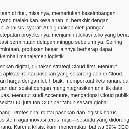
aan di ritel, misalnya, memerlukan keseimbangan
 yang melakukan kesalahan ini berakhir dengan
 Analisis isyarat: AI digunakan oleh jaringan
etepatan proyeksinya, menjamin alokasi toko yang bena
pasi permintaan delapan minggu sebelumnya. Seiring
mintaan, produsen besar lainnya berharap dapat
embali manajemen logistik.
asokan digital, gunakan strategi Cloud-first. Menurut
a aplikasi rantai pasokan yang sekarang ada di Cloud.
an harga dengan lebih baik, memperkuat ketahanan, da
an dan sosial dengan mengintegrasikan analitik data
uas. Menurut studi Accenture, mengadopsi Cloud publik
ekitar 60 juta ton CO2 per tahun secara global.
g. Profesional rantai pasokan dan logistik harus
istem agar inovasi terus maju—sesuatu yang didoron
k orang. Karena krisis, kami menemukan bahwa 39% CEO