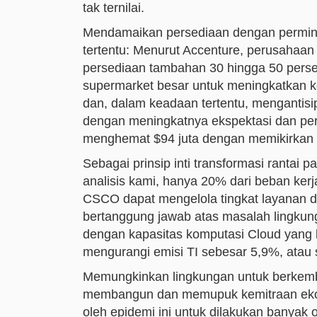
tak ternilai.
Mendamaikan persediaan dengan permint
tertentu: Menurut Accenture, perusahaan
persediaan tambahan 30 hingga 50 persen.
supermarket besar untuk meningkatkan k
dan, dalam keadaan tertentu, mengantisi
dengan meningkatnya ekspektasi dan per
menghemat $94 juta dengan memikirkan k
Sebagai prinsip inti transformasi rantai p
analisis kami, hanya 20% dari beban kerj
CSCO dapat mengelola tingkat layanan d
bertanggung jawab atas masalah lingkung
dengan kapasitas komputasi Cloud yang l
mengurangi emisi TI sebesar 5,9%, atau s
Memungkinkan lingkungan untuk berkemban
membangun dan memupuk kemitraan ekos
oleh epidemi ini untuk dilakukan banya