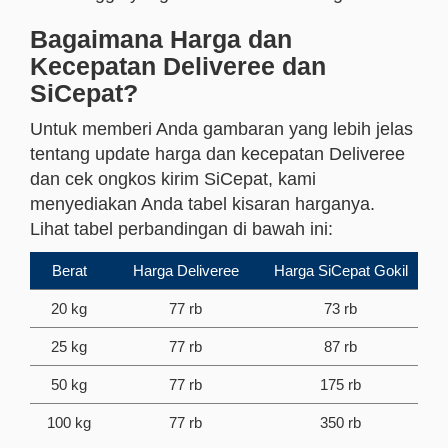
Bagaimana Harga dan
Kecepatan Deliveree dan
SiCepat?
Untuk memberi Anda gambaran yang lebih jelas
tentang update harga dan kecepatan Deliveree
dan cek ongkos kirim SiCepat, kami
menyediakan Anda tabel kisaran harganya.
Lihat tabel perbandingan di bawah ini:
Berat
Harga Deliveree
Harga SiCepat Gokil
20 kg
77 rb
73 rb
25 kg
77 rb
87 rb
50 kg
77 rb
175 rb
100 kg
77 rb
350 rb