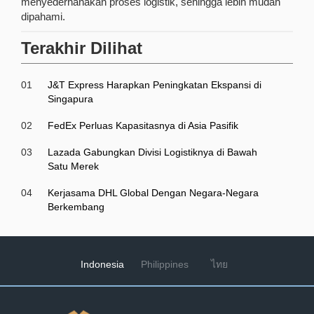
menyederhanakan proses logistik, sehingga lebih mudah
dipahami.
Terakhir Dilihat
01
J&T Express Harapkan Peningkatan Ekspansi di
Singapura
02
FedEx Perluas Kapasitasnya di Asia Pasifik
03
Lazada Gabungkan Divisi Logistiknya di Bawah
Satu Merek
04
Kerjasama DHL Global Dengan Negara-Negara
Berkembang
Indonesia
Philippines
ไทย