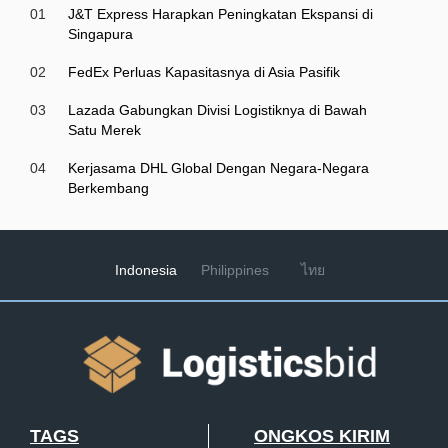
01
J&T Express Harapkan Peningkatan Ekspansi di
Singapura
02
FedEx Perluas Kapasitasnya di Asia Pasifik
03
Lazada Gabungkan Divisi Logistiknya di Bawah
Satu Merek
04
Kerjasama DHL Global Dengan Negara-Negara
Berkembang
Indonesia
Philippines
ไทย
TAGS
ONGKOS KIRIM