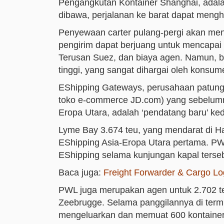
Pengangkutan Kontainer Shanghai, adalah 
dibawa, perjalanan ke barat dapat mengh
Penyewaan carter pulang-pergi akan meng
pengirim dapat berjuang untuk mencapai t
Terusan Suez, dan biaya agen. Namun, be
tinggi, yang sangat dihargai oleh konsu
EShipping Gateways, perusahaan patunga
toko e-commerce JD.com) yang sebelumn
Eropa Utara, adalah ‘pendatang baru’ kedua
Lyme Bay 3.674 teu, yang mendarat di H
EShipping Asia-Eropa Utara pertama. PW
EShipping selama kunjungan kapal terseb
Baca juga:
Freight Forwarder & Cargo Log
PWL juga merupakan agen untuk 2.702 te
Zeebrugge. Selama panggilannya di termi
mengeluarkan dan memuat 600 kontaine