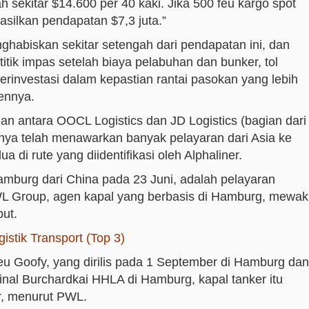
sekitar $14.600 per 40 kaki. Jika 500 feu kargo spot
asilkan pendapatan $7,3 juta.”
habiskan sekitar setengah dari pendapatan ini, dan
itik impas setelah biaya pelabuhan dan bunker, tol
rinvestasi dalam kepastian rantai pasokan yang lebih
mennya.
n antara OOCL Logistics dan JD Logistics (bagian dari
ya telah menawarkan banyak pelayaran dari Asia ke
 di rute yang diidentifikasi oleh Alphaliner.
amburg dari China pada 23 Juni, adalah pelayaran
L Group, agen kapal yang berbasis di Hamburg, mewaki
ut.
istik Transport (Top 3)
u Goofy, yang dirilis pada 1 September di Hamburg dan
nal Burchardkai HHLA di Hamburg, kapal tanker itu
r, menurut PWL.