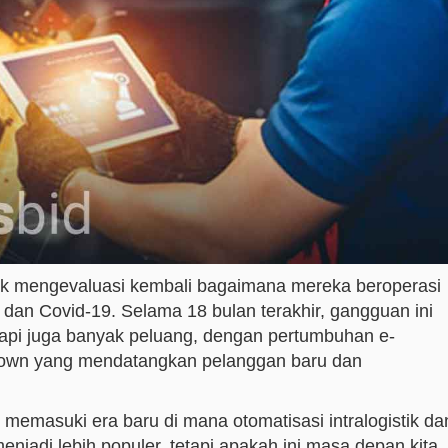
ntuk mengevaluasi kembali bagaimana mereka beroperasi
t dan Covid-19. Selama 18 bulan terakhir, gangguan ini
api juga banyak peluang, dengan pertumbuhan e-
down yang mendatangkan pelanggan baru dan
 memasuki era baru di mana otomatisasi intralogistik da
jadi lebih populer, tetapi apakah ini masa depan kita