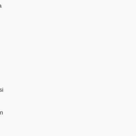
a
si
an