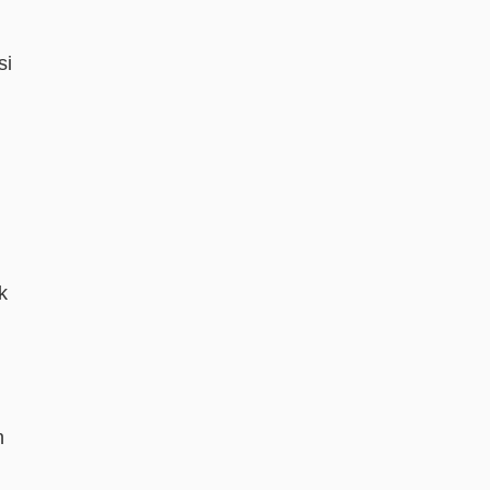
si
k
n