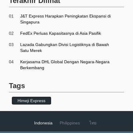
Terakhir Dilihat
01
J&T Express Harapkan Peningkatan Ekspansi di
Singapura
02
FedEx Perluas Kapasitasnya di Asia Pasifik
03
Lazada Gabungkan Divisi Logistiknya di Bawah
Satu Merek
04
Kerjasama DHL Global Dengan Negara-Negara
Berkembang
Tags
Himeji Express
Indonesia
Philippines
ไทย