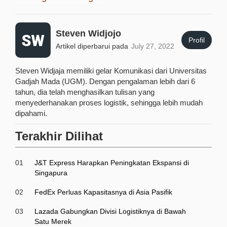
Steven Widjojo
Profil
Artikel diperbarui pada
July 27, 2022
Steven Widjaja memiliki gelar Komunikasi dari Universitas
Gadjah Mada (UGM). Dengan pengalaman lebih dari 6
tahun, dia telah menghasilkan tulisan yang
menyederhanakan proses logistik, sehingga lebih mudah
dipahami.
Terakhir Dilihat
01
J&T Express Harapkan Peningkatan Ekspansi di
Singapura
02
FedEx Perluas Kapasitasnya di Asia Pasifik
03
Lazada Gabungkan Divisi Logistiknya di Bawah
Satu Merek