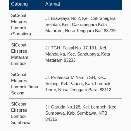
Cabang
Alamat
SiCepat
Jl. Brawijaya No.2, Kel. Cakranegara
Ekspres
Selatan, Kec. Cakranegara Kota
Lombok
Mataram, Nusa Tenggara Bar. 83239
(Sortation)
SiCepat
Jl. TGH. Faisal No. 17-18 L, Kel.
Ekspres
Mandalika, Kec. Sandubaya, Kota
Mataram
Mataram 83233
Lombok
SiCepat
Jl. Professor M Yamin SH, Kec.
Ekspres
Selong, Kel. Pancor,​ Kab. Lombok
Lombok Timur
Timur, Nusa Tenggara Barat 83112
Selong
SiCepat
Jl. Garuda No.128, Kel. Lempeh, Kec.
Ekspres
Sumbawa, Kab. Sumbawa, NTB
Lombok
84316
Sumbawa