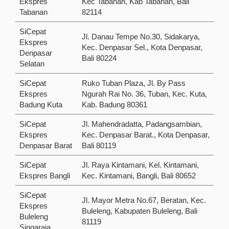
Ekspres
Kec Tabanan, Kab Tabanan, Bali
Tabanan
82114
SiCepat
Jl. Danau Tempe No.30, Sidakarya,
Ekspres
Kec. Denpasar Sel., Kota Denpasar,
Denpasar
Bali 80224
Selatan
SiCepat
Ruko Tuban Plaza, Jl. By Pass
Ekspres
Ngurah Rai No. 36, Tuban, Kec. Kuta,
Badung Kuta
Kab. Badung 80361
SiCepat
Jl. Mahendradatta, Padangsambian,
Ekspres
Kec. Denpasar Barat., Kota Denpasar,
Denpasar Barat
Bali 80119
SiCepat
Jl. Raya Kintamani, Kel. Kintamani,
Ekspres Bangli
Kec. Kintamani, Bangli, Bali 80652
SiCepat
Jl. Mayor Metra No.67, Beratan, Kec.
Ekspres
Buleleng, Kabupaten Buleleng, Bali
Buleleng
81119
Singaraja