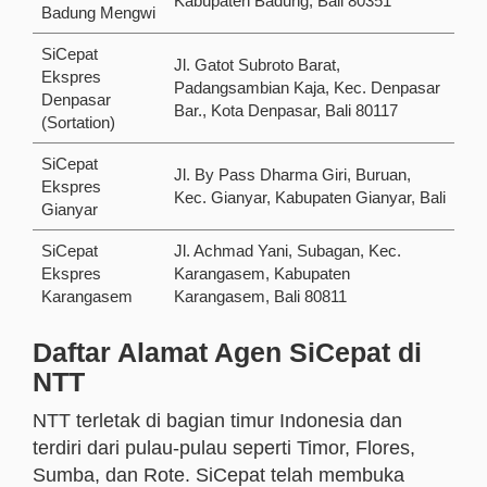
Kabupaten Badung, Bali 80351
Badung Mengwi
SiCepat
Jl. Gatot Subroto Barat,
Ekspres
Padangsambian Kaja, Kec. Denpasar
Denpasar
Bar., Kota Denpasar, Bali 80117
(Sortation)
SiCepat
Jl. By Pass Dharma Giri, Buruan,
Ekspres
Kec. Gianyar, Kabupaten Gianyar, Bali
Gianyar
SiCepat
Jl. Achmad Yani, Subagan, Kec.
Ekspres
Karangasem, Kabupaten
Karangasem
Karangasem, Bali 80811
Daftar Alamat Agen SiCepat di
NTT
NTT terletak di bagian timur Indonesia dan
terdiri dari pulau-pulau seperti Timor, Flores,
Sumba, dan Rote. SiCepat telah membuka