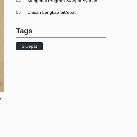
04
Mengenal Program SiCepat Syariah
05
Ulasan Lengkap SiCepat
Tags
SiCepat
e