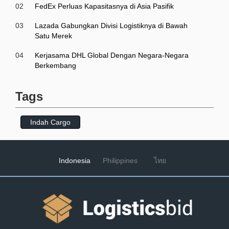
02
FedEx Perluas Kapasitasnya di Asia Pasifik
03
Lazada Gabungkan Divisi Logistiknya di Bawah
Satu Merek
04
Kerjasama DHL Global Dengan Negara-Negara
Berkembang
Tags
Indah Cargo
Indonesia
Philippines
ไทย