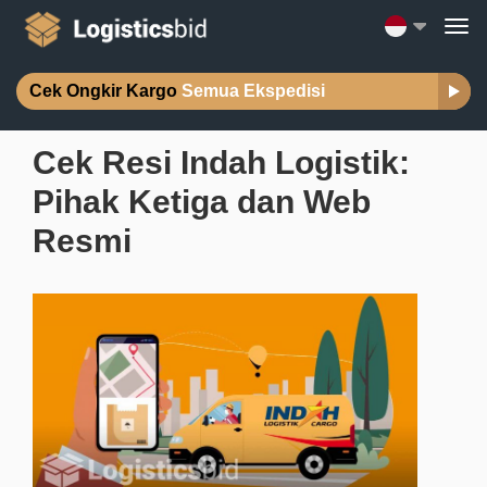
Cek Ongkir Kargo
Semua Ekspedisi
Cek Resi Indah Logistik:
Pihak Ketiga dan Web
Resmi