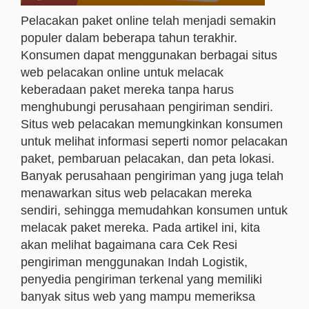
Pelacakan paket online telah menjadi semakin
populer dalam beberapa tahun terakhir.
Konsumen dapat menggunakan berbagai situs
web pelacakan online untuk melacak
keberadaan paket mereka tanpa harus
menghubungi perusahaan pengiriman sendiri.
Situs web pelacakan memungkinkan konsumen
untuk melihat informasi seperti nomor pelacakan
paket, pembaruan pelacakan, dan peta lokasi.
Banyak perusahaan pengiriman yang juga telah
menawarkan situs web pelacakan mereka
sendiri, sehingga memudahkan konsumen untuk
melacak paket mereka. Pada artikel ini, kita
akan melihat bagaimana cara Cek Resi
pengiriman menggunakan Indah Logistik,
penyedia pengiriman terkenal yang memiliki
banyak situs web yang mampu memeriksa