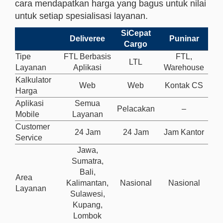
cara mendapatkan harga yang bagus untuk nilai
untuk setiap spesialisasi layanan.
SiCepat
Deliveree
Puninar
Cargo
Tipe
FTL Berbasis
FTL,
LTL
Layanan
Aplikasi
Warehouse
Kalkulator
Web
Web
Kontak CS
Harga
Aplikasi
Semua
Pelacakan
–
Mobile
Layanan
Customer
24 Jam
24 Jam
Jam Kantor
Service
Jawa,
Sumatra,
Bali,
Area
Kalimantan,
Nasional
Nasional
Layanan
Sulawesi,
Kupang,
Lombok