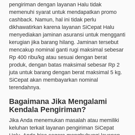
pengiriman dengan layanan Halu tidak
memenuhi syarat untuk mendapatkan promo
cashback. Namun, hal ini tidak perlu
dikhawatirkan karena layanan SiCepat Halu
menyediakan jaminan asuransi untuk mengganti
kerugian jika barang hilang. Jaminan tersebut
mencakup nominal ganti rugi maksimal sebesar
Rp 400 ribu/kg atau sesuai dengan berat
produk, dengan batas maksimal sebesar Rp 2
juta untuk barang dengan berat maksimal 5 kg.
SiCepat akan membayarkan nominal
terendahnya.
Bagaimana Jika Mengalami
Kendala Pengiriman?
Jika Anda menemukan masalah atau memiliki
keluhan terkait layanan pengiriman SiCepat