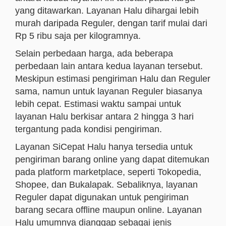
yang ditawarkan. Layanan Halu dihargai lebih
murah daripada Reguler, dengan tarif mulai dari
Rp 5 ribu saja per kilogramnya.
Selain perbedaan harga, ada beberapa
perbedaan lain antara kedua layanan tersebut.
Meskipun estimasi pengiriman Halu dan Reguler
sama, namun untuk layanan Reguler biasanya
lebih cepat. Estimasi waktu sampai untuk
layanan Halu berkisar antara 2 hingga 3 hari
tergantung pada kondisi pengiriman.
Layanan SiCepat Halu hanya tersedia untuk
pengiriman barang online yang dapat ditemukan
pada platform marketplace, seperti Tokopedia,
Shopee, dan Bukalapak. Sebaliknya, layanan
Reguler dapat digunakan untuk pengiriman
barang secara offline maupun online. Layanan
Halu umumnya dianggap sebagai jenis