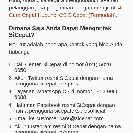
Halu, Anda bisa segera menghubungi layanan
pelanggan jasa pengiriman dengan mengikuti
4
Cara Cepat Hubungi CS SiCepat (Termudah)
.
Dimana Saja Anda Dapat Mengontak
SiCepat?
Berikut adalah beberapa kontak yang bisa Anda
hubungi:
Call Center SiCepat di nomor (021) 5020
0050
Akun Twitter resmi SiCepat dengan nama
pengguna sicepat_ekspres
Layanan WhatsApp CS di nomor 0812 9966
6088
Halaman Facebook resmi SiCepat dengan
nama pengguna sicepatekspresofficial
Email ke customer.care@sicepat.com
Akun Instagram resmi SiCepat dengan nama
pengguna sicepat_ekspres