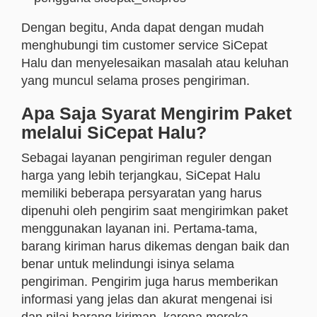
Dengan begitu, Anda dapat dengan mudah
menghubungi tim customer service SiCepat
Halu dan menyelesaikan masalah atau keluhan
yang muncul selama proses pengiriman.
Apa Saja Syarat Mengirim Paket
melalui SiCepat Halu?
Sebagai layanan pengiriman reguler dengan
harga yang lebih terjangkau, SiCepat Halu
memiliki beberapa persyaratan yang harus
dipenuhi oleh pengirim saat mengirimkan paket
menggunakan layanan ini. Pertama-tama,
barang kiriman harus dikemas dengan baik dan
benar untuk melindungi isinya selama
pengiriman. Pengirim juga harus memberikan
informasi yang jelas dan akurat mengenai isi
dan nilai barang kiriman, karena mereka