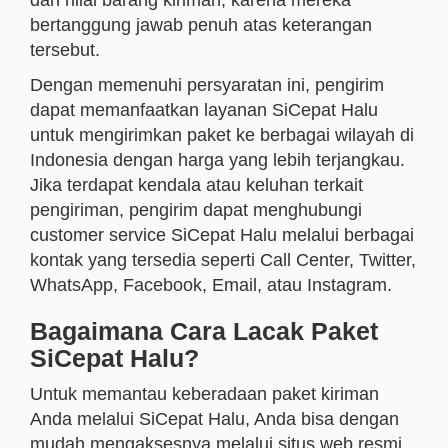
bertanggung jawab penuh atas keterangan
tersebut.
Dengan memenuhi persyaratan ini, pengirim
dapat memanfaatkan layanan SiCepat Halu
untuk mengirimkan paket ke berbagai wilayah di
Indonesia dengan harga yang lebih terjangkau.
Jika terdapat kendala atau keluhan terkait
pengiriman, pengirim dapat menghubungi
customer service SiCepat Halu melalui berbagai
kontak yang tersedia seperti Call Center, Twitter,
WhatsApp, Facebook, Email, atau Instagram.
Bagaimana Cara Lacak Paket
SiCepat Halu?
Untuk memantau keberadaan paket kiriman
Anda melalui SiCepat Halu, Anda bisa dengan
mudah mengaksesnya melalui situs web resmi