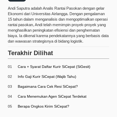
Andi Saputra adalah Analis Rantai Pasokan dengan gelar
Ekonomi dari Universitas Airlangga. Dengan pengalaman
15 tahun dalam menganalisis dan mengoptimalkan operasi
rantai pasokan, Andi telah memimpin proyek-proyek yang
menghasilkan peningkatan efisiensi dan penghematan
biaya. Ia dikenal karena pendekatannya yang berbasis data
dan wawasan strategisnya di bidang logistik.
Terakhir Dilihat
01
Cara + Syarat Daftar Kurir SiCepat (SiGesit)
02
Info Gaji Kurir SiCepat (Wajib Tahu)
03
Bagaimana Cara Cek Resi SiCepat?
04
Cara Menemukan Agen SiCepat Terdekat
05
Berapa Ongkos Kirim SiCepat?