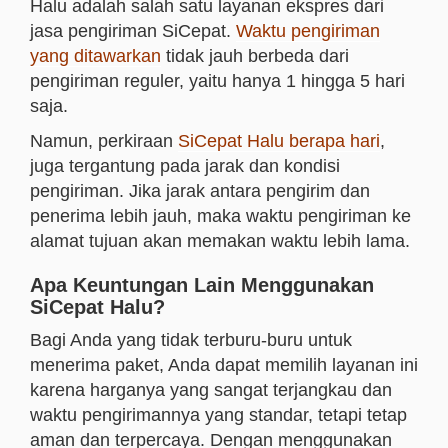
Halu adalah salah satu layanan ekspres dari
jasa pengiriman SiCepat.
Waktu pengiriman
yang ditawarkan
tidak jauh berbeda dari
pengiriman reguler, yaitu hanya 1 hingga 5 hari
saja.
Namun, perkiraan
SiCepat Halu berapa hari
,
juga tergantung pada jarak dan kondisi
pengiriman. Jika jarak antara pengirim dan
penerima lebih jauh, maka waktu pengiriman ke
alamat tujuan akan memakan waktu lebih lama.
Apa Keuntungan Lain Menggunakan
SiCepat Halu?
Bagi Anda yang tidak terburu-buru untuk
menerima paket, Anda dapat memilih layanan ini
karena harganya yang sangat terjangkau dan
waktu pengirimannya yang standar, tetapi tetap
aman dan terpercaya. Dengan menggunakan