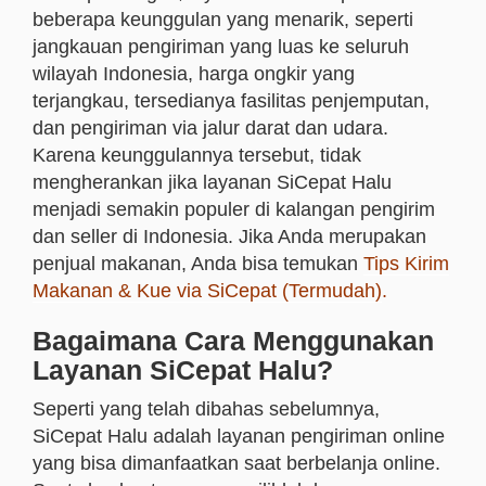
beberapa keunggulan yang menarik, seperti
jangkauan pengiriman yang luas ke seluruh
wilayah Indonesia, harga ongkir yang
terjangkau, tersedianya fasilitas penjemputan,
dan pengiriman via jalur darat dan udara.
Karena keunggulannya tersebut, tidak
mengherankan jika layanan SiCepat Halu
menjadi semakin populer di kalangan pengirim
dan seller di Indonesia. Jika Anda merupakan
penjual makanan, Anda bisa temukan
Tips Kirim
Makanan & Kue via SiCepat (Termudah)
.
Bagaimana Cara Menggunakan
Layanan SiCepat Halu?
Seperti yang telah dibahas sebelumnya,
SiCepat Halu adalah layanan pengiriman online
yang bisa dimanfaatkan saat berbelanja online.