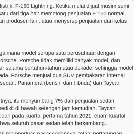
trik, F-150 Lightning. Ketika mulai dijual musim semi
atu dari tiga hal: memotong penjualan F-150 normal,
i produsen lain, atau menyerap penjualan dari kelas
bagaimana model serupa satu perusahaan dengan
orsche. Porsche tidak memiliki banyak model, dan
sar selama bertahun-tahun atau dekade, sehingga model
ada. Porsche menjual dua SUV pembakaran internal
a sedan: Panamera (bensin dan hibrida) dan Taycan
utnya, itu menyumbang 7% dari penjualan sedan
 sedikit di bawah setengah jam kemudian. Taycan
dan pada kuartal pertama tahun 2021, enam kuartal
ahwa seluruh pasar sedan telah berkembang.
sil memperluas pasar sedannya, tetapi pertarungan