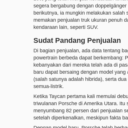
segera bergabung dengan doppelgänger lis
berikutnya, ia mungkin melakukan salah s
memakan penjualan truk ukuran penuh dar
kendaraan lain, seperti SUV.
Sudat Pandang Penjualan
Di bagian penjualan, ada data tentang 
powertrain berbeda dapat berkembang: P
kebanyakan dari mereka telah ada di pa
baru dapat bersaing dengan model yang 
(salah satunya adalah hibrida), serta du
semua-listrik.
Ketika Taycan pertama kali memulai deb
triwulanan Porsche di Amerika Utara. Itu
menyumbang 82 persen dari penjualan se
setelah diperkenalkan, meskipun fakta b
Dengan model baru, Porsche telah berha