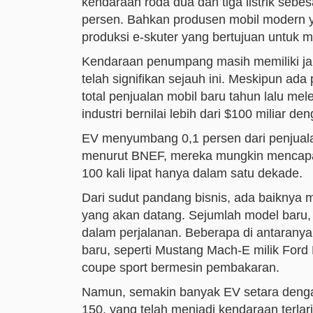
kendaraan roda dua dan tiga listrik seb
persen. Bahkan produsen mobil modern y
produksi e-skuter yang bertujuan untuk m
Kendaraan penumpang masih memiliki jal
telah signifikan sejauh ini. Meskipun ada
total penjualan mobil baru tahun lalu mele
industri bernilai lebih dari $100 miliar 
EV menyumbang 0,1 persen dari penjuala
menurut BNEF, mereka mungkin mencapai
100 kali lipat hanya dalam satu dekade.
Dari sudut pandang bisnis, ada baikny
yang akan datang. Sejumlah model baru,
dalam perjalanan. Beberapa di antaranya
baru, seperti Mustang Mach-E milik Fo
coupe sport bermesin pembakaran.
Namun, semakin banyak EV setara dengan
150, yang telah menjadi kendaraan terlar