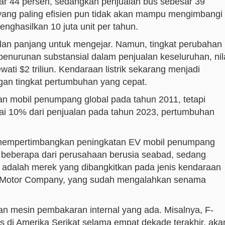
esar 44 persen, sedangkan penjualan bus sebesar 39
ang paling efisien pun tidak akan mampu mengimbangi
enghasilkan 10 juta unit per tahun.
an panjang untuk mengejar. Namun, tingkat perubahan
 penurunan substansial dalam penjualan keseluruhan, nil
wati $2 triliun. Kendaraan listrik sekarang menjadi
dengan tingkat pertumbuhan yang cepat.
n mobil penumpang global pada tahun 2011, tetapi
 10% dari penjualan pada tahun 2023, pertumbuhan
a mempertimbangkan peningkatan EV mobil penumpang
 beberapa dari perusahaan berusia seabad, sedang
 adalah merek yang dibangkitkan pada jenis kendaraan
rd Motor Company, yang sudah mengalahkan senama
 mesin pembakaran internal yang ada. Misalnya, F-
is di Amerika Serikat selama empat dekade terakhir, aka