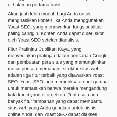
di halaman pertama hasil.
Akan jauh lebih mudah bagi Anda untuk
menghasilkan konten jika Anda menggunakan
Yoast SEO, yang menawarkan fungsionalitas
paling canggih. Konten Anda dapat diberi skor
oleh Yoast SEO setelah dianalisis.
Fitur Pratinjau Cuplikan Kaya, yang
menyediakan pratinjau dalam pencarian Google,
dan pembuatan peta situs yang memungkinkan
mesin pencari memahami struktur situs web
adalah tiga fitur terbaik yang ditawarkan Yoast
SEO. Yoast SEO juga memeriksa atribut gambar
untuk memastikan bahwa mereka mengandung
kata kunci yang ditargetkan. Tentu saja ada
banyak fitur tambahan yang dapat membantu
situs web yang Anda gunakan untuk bisnis
online Anda, dan Yoast SEO dapat diakses