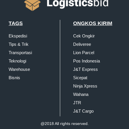
TAGS
ONGKOS KIRIM
Ekspedisi
Cek Ongkir
Tips & Trik
Deliveree
Transportasi
Lion Parcel
Teknologi
Pos Indonesia
Warehouse
J&T Express
Bisnis
Sicepat
Ninja Xpress
Wahana
JTR
J&T Cargo
@2018
All rights reserved.