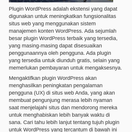
Plugin WordPress adalah ekstensi yang dapat
digunakan untuk meningkatkan fungsionalitas
situs web yang menggunakan sistem
manajemen konten WordPress. Ada sejumlah
besar plugin WordPress terbaik yang tersedia,
yang masing-masing dapat disesuaikan
penggunaannya oleh pengguna. Ada plugin
yang tersedia untuk diunduh gratis, selain yang
memerlukan pembayaran untuk mengaksesnya.
Mengaktifkan plugin WordPress akan
menghasilkan peningkatan pengalaman
pengguna (UX) di situs web Anda, yang akan
membuat pengunjung merasa lebih nyaman
saat menjelajahi situs dan mendorong mereka
untuk menghabiskan lebih banyak waktu di
sana. Cari tahu lebih lanjut tentang tujuh plugin
untuk WordPress yang tercantum di bawah ini