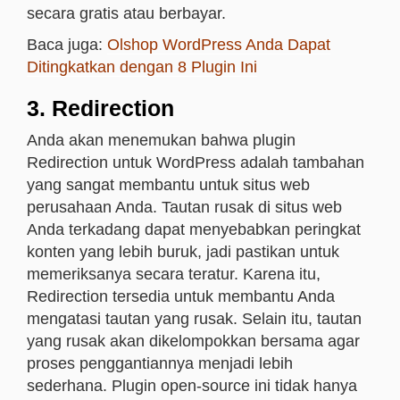
secara gratis atau berbayar.
Baca juga:
Olshop WordPress Anda Dapat
Ditingkatkan dengan 8 Plugin Ini
3. Redirection
Anda akan menemukan bahwa plugin
Redirection untuk WordPress adalah tambahan
yang sangat membantu untuk situs web
perusahaan Anda. Tautan rusak di situs web
Anda terkadang dapat menyebabkan peringkat
konten yang lebih buruk, jadi pastikan untuk
memeriksanya secara teratur. Karena itu,
Redirection tersedia untuk membantu Anda
mengatasi tautan yang rusak. Selain itu, tautan
yang rusak akan dikelompokkan bersama agar
proses penggantiannya menjadi lebih
sederhana. Plugin open-source ini tidak hanya