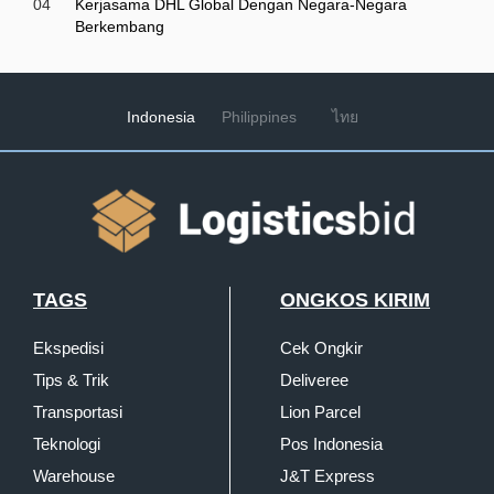
04
Kerjasama DHL Global Dengan Negara-Negara
Berkembang
Indonesia
Philippines
ไทย
TAGS
ONGKOS KIRIM
Ekspedisi
Cek Ongkir
Tips & Trik
Deliveree
Transportasi
Lion Parcel
Teknologi
Pos Indonesia
Warehouse
J&T Express