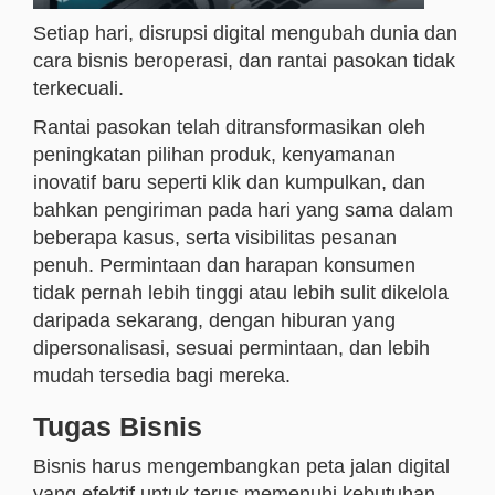
Setiap hari, disrupsi digital mengubah dunia dan
cara bisnis beroperasi, dan rantai pasokan tidak
terkecuali.
Rantai pasokan telah ditransformasikan oleh
peningkatan pilihan produk, kenyamanan
inovatif baru seperti klik dan kumpulkan, dan
bahkan pengiriman pada hari yang sama dalam
beberapa kasus, serta visibilitas pesanan
penuh. Permintaan dan harapan konsumen
tidak pernah lebih tinggi atau lebih sulit dikelola
daripada sekarang, dengan hiburan yang
dipersonalisasi, sesuai permintaan, dan lebih
mudah tersedia bagi mereka.
Tugas Bisnis
Bisnis harus mengembangkan peta jalan digital
yang efektif untuk terus memenuhi kebutuhan