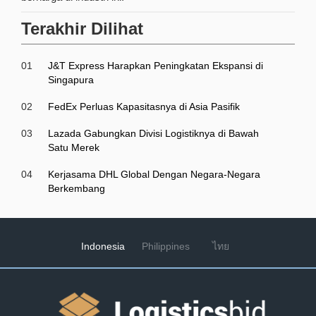
Terakhir Dilihat
01
J&T Express Harapkan Peningkatan Ekspansi di
Singapura
02
FedEx Perluas Kapasitasnya di Asia Pasifik
03
Lazada Gabungkan Divisi Logistiknya di Bawah
Satu Merek
04
Kerjasama DHL Global Dengan Negara-Negara
Berkembang
Indonesia
Philippines
ไทย