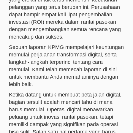
pelanggan yang terus berubah ini. Perusahaan
dapat hampir empat kali lipat pengembalian
investasi (ROI) mereka dalam rantai pasokan
dengan mengembangkan semua rencana yang
mencakup dan sukses.
Sebuah laporan KPMG mempelajari keuntungan
memulai perjalanan transformasi digital, serta
langkah-langkah terperinci tentang cara
memulai. Kami telah memecah laporan di sini
untuk membantu Anda memahaminya dengan
lebih baik.
Ketika datang untuk membuat peta jalan digital,
bagian tersulit adalah mencari tahu di mana
harus memulai. Operasi digital menawarkan
peluang untuk inovasi rantai pasokan, tetapi
memiliki dampak yang signifikan pada operasi
bisa sulit. Salah satu hal pertama yang harus