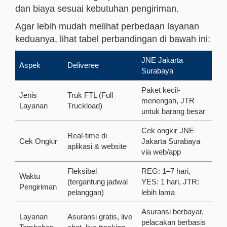
dan biaya sesuai kebutuhan pengiriman.
Agar lebih mudah melihat perbedaan layanan
keduanya, lihat tabel perbandingan di bawah ini:
JNE Jakarta
Aspek
Deliveree
Surabaya
Paket kecil-
Jenis
Truk FTL (Full
menengah, JTR
Layanan
Truckload)
untuk barang besar
Cek ongkir JNE
Real-time di
Cek Ongkir
Jakarta Surabaya
aplikasi & website
via web/app
Fleksibel
REG: 1–7 hari,
Waktu
(tergantung jadwal
YES: 1 hari, JTR:
Pengiriman
pelanggan)
lebih lama
Asuransi berbayar,
Layanan
Asuransi gratis, live
pelacakan berbasis