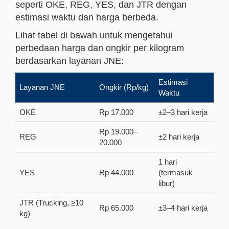
seperti OKE, REG, YES, dan JTR dengan
estimasi waktu dan harga berbeda.
Lihat tabel di bawah untuk mengetahui
perbedaan harga dan ongkir per kilogram
berdasarkan layanan JNE:
Estimasi
Layanan JNE
Ongkir (Rp/kg)
Waktu
OKE
Rp 17.000
±2–3 hari kerja
Rp 19.000–
REG
±2 hari kerja
20.000
1 hari
YES
Rp 44.000
(termasuk
libur)
JTR (Trucking, ≥10
Rp 65.000
±3–4 hari kerja
kg)