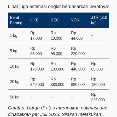
Lihat juga estimasi ongkir berdasarkan beratnya:
Berat
JTR (≥10
OKE
REG
YES
Barang
kg)
Rp
Rp
Rp
1 kg
–
17.000
19.000
44.000
Rp
Rp
Rp
5 kg
–
85.000
95.000
220.000
Rp
Rp
Rp
Rp
10 kg
170.000
190.000
440.000
65.000
Rp
Rp
Rp
Rp
20 kg
340.000
380.000
880.000
130.000
Rp
50 kg
–
–
–
325.000
Catatan: Harga di atas merupakan estimasi dan
didapatkan per Juli 2025. Silakan melakukan